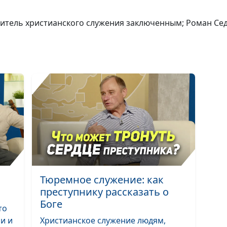
Инвалидность
жизнь с
одитель христианского служения заключенным; Роман Се
ограничениями
без?
Мой Бог — ист
всех ответов
Как Бог вёл и
продолжает ве
меня по жизни
Тюремное служение: как
преступнику рассказать о
Боге
то
и и
Христианское служение людям,
Социальная п