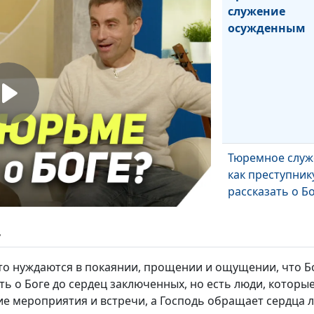
служение
осужденным
Тюремное служ
как преступник
рассказать о Б
ь
то нуждаются в покаянии, прощении и ощущении, что Бо
Настоящая сво
сть о Боге до сердец заключенных, но есть люди, которы
— как я её при
е мероприятия и встречи, а Господь обращает сердца л