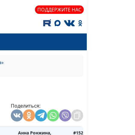
Анна Богатская, Степан
#156
ПОДДЕРЖИТЕ НАС
Аваков, директор
Центра поддержки
усыновления
-
Анна Богатская, Степан
#155
ям в
Аваков, директор
нной
Центра поддержки
усыновления
а»
ль в
Ронжина Анна, Павел
#154
Меженин, мастер
спорта, руководитель
центра здоровья
«Ягодная Поляна»
Поделиться:
х мне
Анна Богатская, Елена
#153
Сергеева
Анна Ронжина,
#152