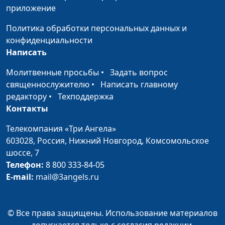
приложение
переносит. Когда
Кунцевич,
ревность становится
священнослужитель и
Политика обработки персональных данных и
признаком любви
Елена Варнавская
конфиденциальности
Написать
Любовь всему верит.
Юлия Уткина, Николай
#126
Что люди хотят
Кунцевич,
Молитвенные просьбы
•
Задать вопрос
получить на Новый
священнослужитель и
священнослужителю
•
Написать главному
год
Елена Варнавская
редактору
•
Техподдержка
Контакты
Психология и вера:
Анна Ронжина, Ольга
#125
где искать опору?
Аванесова, психолог
Телекомпания «Три Ангела»
603028,
Россия, Нижний Новгород,
Комсомольское
Мое прошлое
Анна Богатская, Евгений
#124
шоссе, 7
помогло мне стать
Кафтанов,
Телефон:
8 800 333-84-05
счастливым
священнослужитель
E-mail:
mail@3angels.ru
Прохожу сложные
Анна Богатская, Алина
#123
времена с Богом
Ронжина
© Все права защищены. Использование материалов
Как найти свое
Анна Богатская, Алина
#122
допускается только с согласия редакции.