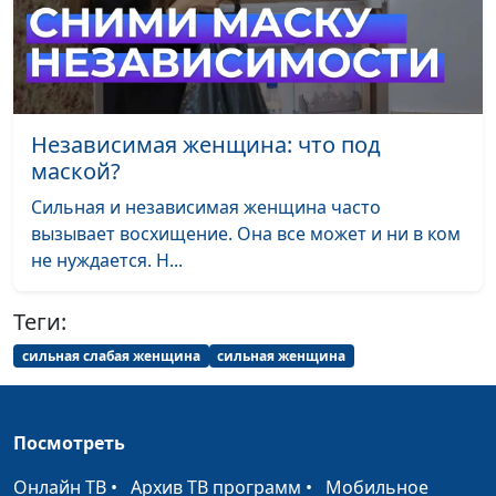
теологии
Заокского университета
Зачем живет
Анна Ронжина, Андрей
#132
человек?
Чернышев
Независимая женщина: что под
Родители, дети и
Анна Ронжина, Павел
#131
маской?
духовные ценности
Гончар, магистр
богословия
Сильная и независимая женщина часто
вызывает восхищение. Она все может и ни в ком
Миссия врача и
Анна Богатская, Нина
#130
не нуждается. Н...
миссия христианина
Пакулева, врач-педиатр
Как Бог
Теги:
Анна Богатская, Михаил
#129
преображает жизнь
Севастьянов
сильная слабая женщина
сильная женщина
То, что объединяет
Анна Богатская, Анна
#128
семью
Ронжина, Алексей
Посмотреть
Ронжин
Онлайн ТВ
•
Архив ТВ программ
•
Мобильное
Любовь всё
Юлия Уткина, Николай
#127