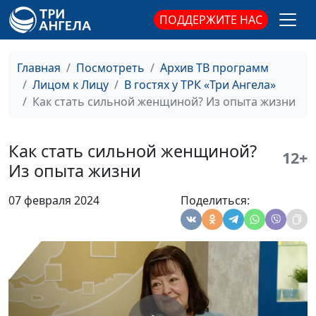
региональный
ПОДДЕРЖИТЕ НАС
представитель
общероссийской
общественной
Главная
Посмотреть
Архив ТВ программ
организации АДРА в
Лицом к Лицу
В гостях у ТРК «Три Ангела»
кавказском федеральном
Как стать сильной женщиной? Из опыта жизни
округе и Крыму; Роман
Медвидь, региональный
представитель
Как стать сильной женщиной?
12+
общероссийской
Из опыта жизни
общественной
организации АДРА на
07 февраля 2024
Поделиться:
Дальнем Востоке;
Александр Леухин,
руководитель
общероссийской
общественной
организации АДРА