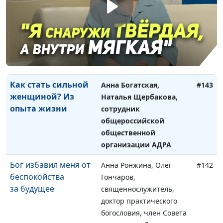
Через трудности к
Анна Богатская,
#144
вере
Александр Леухин,
руководитель
общероссийской
общественной
организации АДРА
Как стать сильной
Анна Богатская,
#143
женщиной? Из
Наталья Щербакова,
опыта жизни
сотрудник
общероссийской
общественной
организации АДРА
Бог избавил меня от
Анна Ронжина, Олег
#142
беспокойства
Гончаров,
за будущее
священнослужитель,
доктор практического
богословия, член Совета