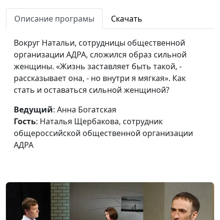
по взаимодействию с
религиозными
Описание програмы
Скачать
объединениями при
Президенте РФ
Вокруг Натальи, сотрудницы общественной
организации АДРА, сложился образ сильной
Из бизнеса в
Анна Богатская, Юрий
#141
женщины. «Жизнь заставляет быть такой, -
священнослужители:
Волобоев,
рассказывает она, - но внутри я мягкая». Как
оставить бизнес
священнослужитель
стать и оставаться сильной женщиной?
ради служения
Ведущий
: Анна Богатская
Как я стала жить
Анна Богатская, Анна
#140
Гость
: Наталья Щербакова, сотрудник
иначе
Варенова
общероссийской общественной организации
Искусство жить в
АДРА
Анна Богатская, Лола
#139
радости: как я этому
Кафтанова
училась
Как и зачем я служу
Анна Ронжина, Андрей
#138
людям
Довгель,
священнослужитель