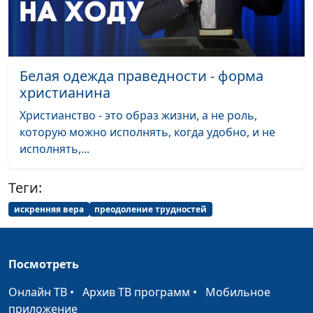
Как найти свое
Анна Богатская, Алина
#122
предназначение?
Ронжина
Дистанционная
Анна Богатская, Татьяна
#121
школа: технологии,
Быкова, заместитель
Белая одежда праведности - форма
возможности,
директора школы
христианина
преимущества
"Исток" по
дистанционному
Христианство - это образ жизни, а не роль,
обучению и Наталья
которую можно исполнять, когда удобно, и не
Кацель, завуч школы
исполнять,...
"Исток" по
дистанционному
Теги:
обучению
искренняя вера
преодоление трудностей
Бог молчит. Что
Анна Богатская, Роман
#120
делать?
Тихонов, директор
кабинета здоровья
Посмотреть
«Весна»
Онлайн ТВ
•
Архив ТВ программ
•
Мобильное
Я пришла к Богу,
Юлия Синицына,
#119
приложение