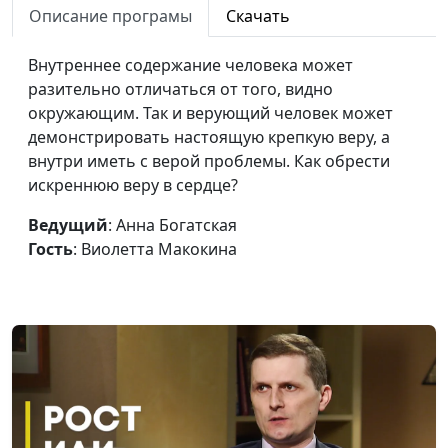
Описание програмы
Скачать
теологии
Заокского университета
Внутреннее содержание человека может
Зачем живет
Анна Ронжина, Андрей
#132
разительно отличаться от того, видно
человек?
Чернышев
окружающим. Так и верующий человек может
демонстрировать настоящую крепкую веру, а
Родители, дети и
Анна Ронжина, Павел
#131
внутри иметь с верой проблемы. Как обрести
духовные ценности
Гончар, магистр
искреннюю веру в сердце?
богословия
Ведущий
: Анна Богатская
Миссия врача и
Анна Богатская, Нина
#130
Гость
: Виолетта Макокина
миссия христианина
Пакулева, врач-педиатр
Как Бог
Анна Богатская, Михаил
#129
преображает жизнь
Севастьянов
То, что объединяет
Анна Богатская, Анна
#128
семью
Ронжина, Алексей
Ронжин