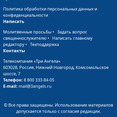
ничего не потеряв
Маргарита Колываенко
Политика обработки персональных данных и
Мой Бог - Бог
Анна Богатская, Радмила
#118
конфиденциальности
счастья
Спивак
Написать
Присутствие Бога
Анна Богатская, Елена
#117
Молитвенные просьбы
•
Задать вопрос
Спивак
священнослужителю
•
Написать главному
редактору
•
Техподдержка
Разворот на 180: от
Анна Богатская, Анвар
#116
Контакты
атеизма к вере
Гиндуллин,
священнослужитель
Телекомпания «Три Ангела»
603028,
Россия, Нижний Новгород,
Комсомольское
С Богом все иначе:
Анна Богатская, Вадим
#115
шоссе, 7
не чего я хочу
Кочкарев,
Телефон:
8 800 333-84-05
священнослужитель,
E-mail:
mail@3angels.ru
магистр богословия
Путь от атеизма к
Анна Богатская, Наталья
#114
© Все права защищены. Использование материалов
вере - я прошла
Воронина, инициатор
допускается только с согласия редакции.
создания редакции