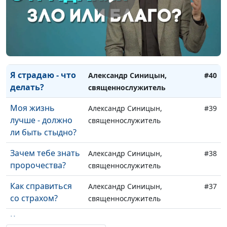
Как обрести мир
Александр Синицын,
#42
в душе?
священнослужитель
Как отличить
Александр Синицын,
#41
правду от лжи?
священнослужитель
Я страдаю - что
Александр Синицын,
#40
делать?
священнослужитель
Моя жизнь
Александр Синицын,
#39
лучше - должно
священнослужитель
ли быть стыдно?
Зачем тебе знать
Александр Синицын,
#38
пророчества?
священнослужитель
Как справиться
Александр Синицын,
#37
со страхом?
священнослужитель
Как сохранить
Дмитрий Агмалов, бизнесмен,
#36