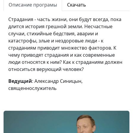
свои
индивидуальный
Описание програмы
Скачать
сбережения?
предприниматель
Страдания - часть жизни, они будут всегда, пока
Два совета, как
Дмитрий Агмалов, бизнесмен,
#35
длится история грешной земли. Несчастные
не купить
индивидуальный
случаи, стихийные бедствия, аварии и
лишнего
предприниматель
катастрофы, злые и нездоровые люди - к
страданиям приводит множество факторов. К
Я лишился
Дмитрий Агмалов, бизнесмен,
#34
чему приводят страдания и как современные
работы - как
индивидуальный
люди относятся к ним? Как к страданиям должен
жить дальше?
предприниматель
относиться верующий человек?
Массовые
Руслан Ларин, коуч, бизнес-
#33
Ведущий
: Александр Синицын,
профессии
тренер, психолог
священнослужитель
настоящего и
будущего
Практика: как
Руслан Ларин, коуч, бизнес-
#32
справиться с
тренер, психолог
тревогой?