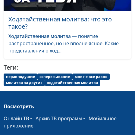
Ходатайственная молитва: что это
такое?
Ходатайственная молитва — понятие
распространенное, но не вполне ясное. Какие
представления о ход...
Теги:
неравнодушие
сопереживание
мне не все равно
молитва за других
ходатайственная молитва
Посмотреть
Онлайн ТВ
•
Архив ТВ программ
•
Мобильное
приложение