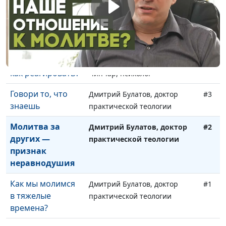
Разные точки
Юлия Синицына, Анастасия
#5
зрения - как
Чипчар, психолог
обсуждать?
На тебя кричат -
Юлия Синицына, Анастасия
#4
как реагировать?
Чипчар, психолог
Говори то, что
Дмитрий Булатов, доктор
#3
знаешь
практической теологии
Молитва за
Дмитрий Булатов, доктор
#2
других —
практической теологии
признак
неравнодушия
Как мы молимся
Дмитрий Булатов, доктор
#1
в тяжелые
практической теологии
времена?