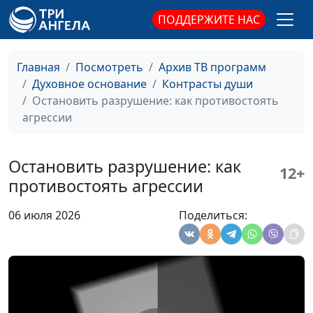
Странные законы
Валерий Малышев,
#742
ПОДДЕРЖИТЕ НАС
Ветхого Завета
Андрей Довгель,
священнослужитель
Главная
Посмотреть
Архив ТВ программ
Дети выросли и не хотят
Валерий Малышев,
#741
Духовное основание
Контрасты души
идти в церковь
Андрей Довгель,
Остановить разрушение: как противостоять
священнослужитель
агрессии
Гибельные
Валерий Малышев,
#740
компромиссы лукавого
Андрей Довгель,
Остановить разрушение: как
12+
священнослужитель
противостоять агрессии
Влияние Антихриста и
Валерий Малышев,
#739
06 июля 2026
Поделиться:
культ потребления
Андрей Довгель,
священнослужитель
Исцеление через
Валерий Малышев,
#738
молитву
Андрей Довгель,
священнослужитель