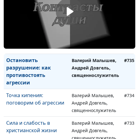
Гордость и смирение в
Валерий Малышев,
#737
жизни христианина
Андрей Довгель,
священнослужитель
Почему хорошие люди
Валерий Малышев,
#736
страдают?
Андрей Довгель,
священнослужитель
Остановить
Валерий Малышев,
#735
разрушение: как
Андрей Довгель,
противостоять
священнослужитель
агрессии
Точка кипения:
Валерий Малышев,
#734
поговорим об агрессии
Андрей Довгель,
священнослужитель
Сила и слабость в
Валерий Малышев,
#733
христианской жизни
Андрей Довгель,
священнослужитель