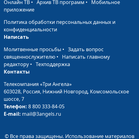
Онлайн ТВ
•
Архив ТВ программ
•
Мобильное
приложение
Может ли
Валерий Малышев,
#727
благословлять...
Михаил Долженко,
Политика обработки персональных данных и
дьявол?
священнослужитель
конфиденциальности
Написать
Призван ли христианин
Валерий Малышев,
#726
быть святым?
Михаил Долженко,
Молитвенные просьбы
•
Задать вопрос
священнослужитель
священнослужителю
•
Написать главному
редактору
•
Техподдержка
В погоне за счастьем
Валерий Малышев,
#725
Контакты
Михаил Долженко,
священнослужитель
Телекомпания «Три Ангела»
603028,
Россия, Нижний Новгород,
Комсомольское
Чудеса Божьи. Где они?
Валерий Малышев,
#724
шоссе, 7
Михаил Долженко,
Телефон:
8 800 333-84-05
священнослужитель
E-mail:
mail@3angels.ru
Бог в мелочах жизни
Валерий Малышев,
#723
Михаил Долженко,
© Все права защищены. Использование материалов
священнослужитель