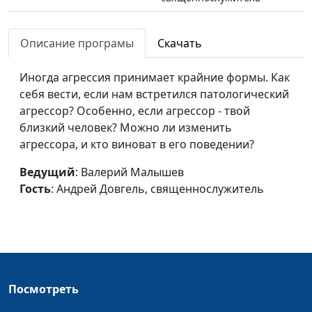
Время и окно
Валерий Малышев,
#732
возможностей
Описание програмы
Скачать
Андрей Довгель,
священнослужитель
Иногда агрессия принимает крайние формы. Как
Как достичь
Валерий Малышев,
#731
себя вести, если нам встретился патологический
христианской зрелости?
Андрей Довгель,
агрессор? Особенно, если агрессор - твой
священнослужитель
близкий человек? Можно ли изменить
агрессора, и кто виноват в его поведении?
Зрелый христианин -
Валерий Малышев,
#730
каким он должен быть?
Андрей Довгель,
Ведущий
: Валерий Малышев
священнослужитель
Гость
: Андрей Довгель, священнослужитель
Кто главный:
Валерий Малышев,
#729
библейский взгляд на
Михаил Долженко,
современную семью
священнослужитель
Не играй с Богом в
Валерий Малышев,
#728
Посмотреть
прятки
Михаил Долженко,
священнослужитель