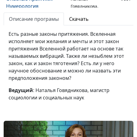
Нумерология
Говядникова,
магистр социологии
Описание програмы
Скачать
и социальных наук
Опасные практики.
Есть разные законы притяжения. Вселенная
Наталья
#660
Хэллоуин. Развлечение
исполняет мои желания и мечты и этот закон
Говядникова,
или опасность?
притяжения Вселенной работает на основе так
магистр социологии
называемых вибраций. Также ли незыблем этот
и социальных наук
закон, как и закон тяготения? Есть ли у него
Опасные практики.
Наталья
#659
научное обоснование и можно ли назвать эти
Социальные сети и
Говядникова,
предположения законом?
христианство
магистр социологии
Ведущий
: Наталья Говядникова, магистр
и социальных наук
социологии и социальных наук
Опасные практики.
Наталья
#658
Чакры и наука
Говядникова,
магистр социологии
и социальных наук
Опасные практики. Йога