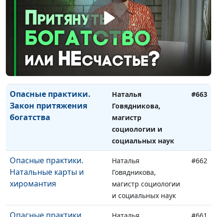
целительстве руками
магистр социологии
и социальных наук
Опасные практики.
Наталья
#664
Может ли тело
Говядникова,
говорить?
магистр социологии
и социальных наук
Опасные практики.
Наталья
#663
Закон притяжения
Говядникова,
богатства
магистр
социологии и
социальных наук
Опасные практики.
Наталья
#662
Натальные карты и
Говядникова,
хиромантия
магистр социологии
и социальных наук
Опасные практики.
Наталья
#661