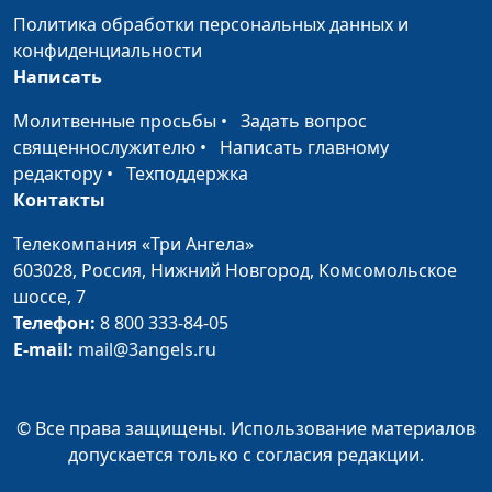
Зачем нужен
Валерий Малышев,
#645
Политика обработки персональных данных и
священник?
Павел Гончар,
конфиденциальности
священнослужитель,
Написать
магистр богословия
Молитвенные просьбы
•
Задать вопрос
Возьму ли я на Небеса
Валерий Малышев,
#644
священнослужителю
•
Написать главному
свой характер?
Павел Гончар,
редактору
•
Техподдержка
священнослужитель,
Контакты
магистр богословия
Телекомпания «Три Ангела»
Геенна огненная в
Валерий Малышев,
#643
603028,
Россия, Нижний Новгород,
Комсомольское
Библии
Павел Гончар,
шоссе, 7
священнослужитель,
Телефон:
8 800 333-84-05
магистр богословия
E-mail:
mail@3angels.ru
Жизнь в обществе
Валерий Малышев,
#642
потребления
Павел Гончар,
© Все права защищены. Использование материалов
священнослужитель,
допускается только с согласия редакции.
магистр богословия