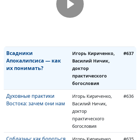
Искусственный
Игорь Кириченко,
#638
интеллект. Что нас
Василий Ничик,
ждет?
доктор
практического
богословия
Всадники
Игорь Кириченко,
#637
Апокалипсиса — как
Василий Ничик,
их понимать?
доктор
практического
богословия
Духовные практики
Игорь Кириченко,
#636
Востока: зачем они нам
Василий Ничик,
доктор
практического
богословия
Соблазны: как бороться
Игорь Кириченко,
#635