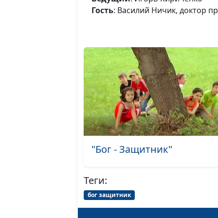
Гость
: Василий Ничик, доктор п
"Бог - Защитник"
Теги:
бог защитник