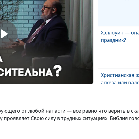
Хэллоуин — оп
праздник?
Христианская 
аскеза или рад
ь
ерующего от любой напасти — все равно что верить в ска
Как передать д
зу проявляет Свою силу в трудных ситуациях. Библия гов
свои духовные