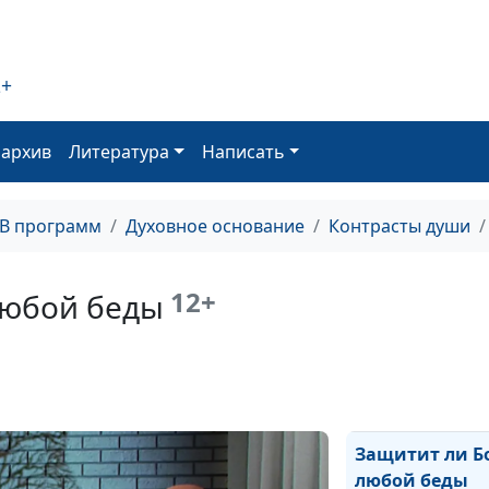
Всадники Апок
— как их поним
2+
оархив
Литература
Написать
Духовные прак
Востока: зачем
ТВ программ
Духовное основание
Контрасты души
12+
любой беды
Соблазны: как 
и победить
Защитит ли Бо
любой беды