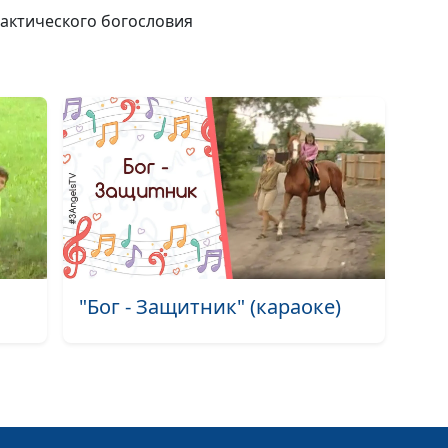
рактического богословия
Последнее вре
пришествие Хр
Что делать, ес
вредят
"Бог - Защитник" (караоке)
Жизнь христиа
сети