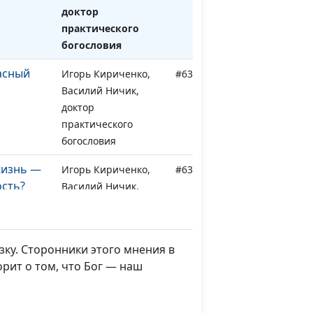
доктор
практического
богословия
асный
Игорь Кириченко,
#633
Василий Ничик,
доктор
практического
богословия
жизнь —
Игорь Кириченко,
#632
ость?
Василий Ничик,
доктор
практического
богословия
зку. Сторонники этого мнения в
етям
Игорь Кириченко,
#631
орит о том, что Бог — наш
 ценности
Василий Ничик,
доктор