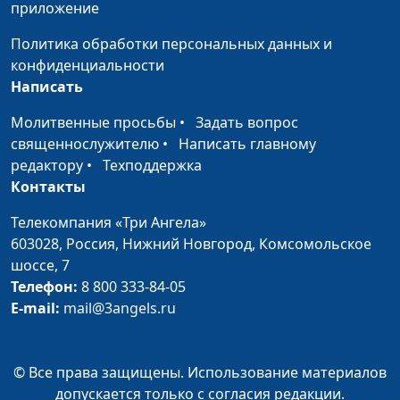
приложение
священнослужитель
Политика обработки персональных данных и
Бизнес и христианство -
Андрей Юнак, Вадим
#563
конфиденциальности
совместимы ли?
Макиян,
Написать
священнослужитель,
инструктор ЗОЖ и
Молитвенные просьбы
•
Задать вопрос
ГТО, руководитель
священнослужителю
•
Написать главному
социального цетра
редактору
•
Техподдержка
«Добрые руки»
Контакты
Счастливое детство -
Андрей Юнак, Вадим
#562
Телекомпания «Три Ангела»
какое оно?
Макиян,
603028,
Россия, Нижний Новгород,
Комсомольское
священнослужитель,
шоссе, 7
инструктор ЗОЖ и
Телефон:
8 800 333-84-05
ГТО, руководитель
E-mail:
mail@3angels.ru
социального цетра
«Добрые руки»
© Все права защищены. Использование материалов
Наказывать ли своего
Андрей Юнак, Вадим
#561
допускается только с согласия редакции.
ребенка?
Макиян,