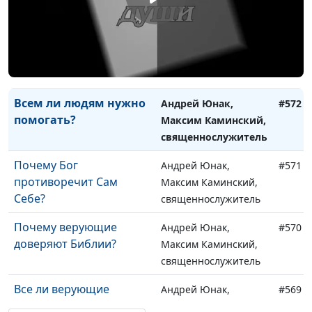
священнослужитель
Должны ли мы
Андрей Юнак,
#573
подставлять правую
Максим Каминский,
щеку?
священнослужитель
Всем ли людям нужно
Андрей Юнак,
#572
помогать?
Максим Каминский,
священнослужитель
Почему Бог
Андрей Юнак,
#571
противоречит Сам
Максим Каминский,
Себе?
священнослужитель
Почему верующие
Андрей Юнак,
#570
доверяют Библии?
Максим Каминский,
священнослужитель
Все ли верующие
Андрей Юнак,
#569
счастливы?
Максим Каминский,