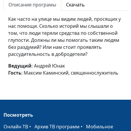
Описание програмы
Скачать
священнослужитель
Где справедливость?
Андрей Юнак,
#568
Как часто на улице мы видим людей, просящих у
Максим Каминский,
нас помощи. Сколько историй мы слышали о
священнослужитель
том, что люди теряли средства по собственной
глупости. Должны ли мы помогать таким людям
Откуда в нас вера?
Андрей Юнак,
#567
без раздумий? Или нам стоит проявлять
Максим Каминский,
рассудительность в добродетели?
священнослужитель
Ведущий
: Андрей Юнак
Как победить страх?
Андрей Юнак,
#566
Гость
: Максим Каминский, священнослужитель
Максим Каминский,
священнослужитель
Какой будет жизнь на
Андрей Юнак,
#565
небесах?
Максим Каминский,
священнослужитель
Посмотреть
Справедлива ли жертва
Андрей Юнак,
#564
Онлайн ТВ
•
Архив ТВ программ
•
Мобильное
Христа?
Максим Каминский,