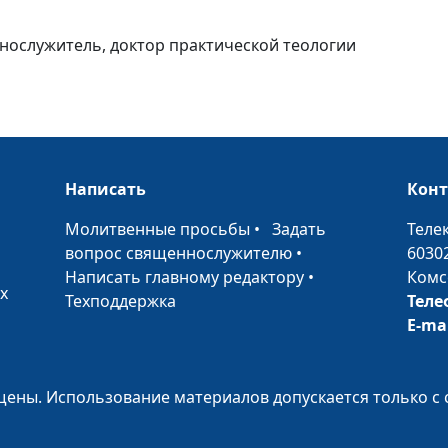
грехом?
ннослужитель, доктор практической теологии
Дисциплина в 
жизни
Семейный бюдж
рабочий капит
Написать
Кон
ликвидность
•
Молитвенные просьбы
•
Задать
Теле
Давать обещани
вопрос священнослужителю
•
6030
можно ли?
Написать главному редактору
•
Комс
х
Техподдержка
Теле
E-ma
Формула духов
жизни
ены. Использование материалов допускается только с 
Опасности кул