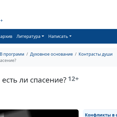
Зачем ходить в
церковь?
2+
оархив
Литература
Написать
Цена человече
жизни
ТВ программ
Духовное основание
Контрасты души
пасение?
12+
 есть ли спасение?
Самооценка: ка
должна быть?
Конфликты в 