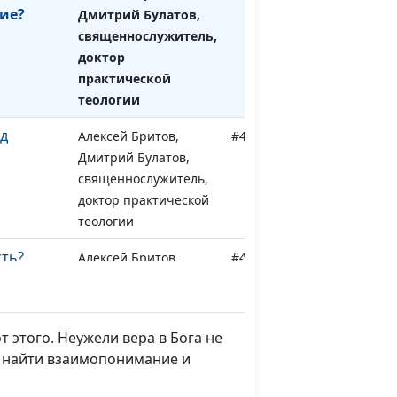
ние?
Дмитрий Булатов,
священнослужитель,
доктор
практической
теологии
д
Алексей Бритов,
#484
Дмитрий Булатов,
священнослужитель,
доктор практической
теологии
сть?
Алексей Бритов,
#483
Дмитрий Булатов,
священнослужитель,
доктор практической
 этого. Неужели вера в Бога не
теологии
о найти взаимопонимание и
орт
Алексей Бритов, Олег
#482