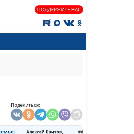
Алексей Бритов,
#488
ПОДДЕРЖИТЕ НАС
Дмитрий Булатов,
священнослужитель,
доктор практической
теологии
ской
Алексей Бритов,
#487
Дмитрий Булатов,
священнослужитель,
доктор практической
теологии
кой она
Алексей Бритов,
#486
Дмитрий Булатов,
Поделиться:
священнослужитель,
доктор практической
теологии
семье:
Алексей Бритов,
#485