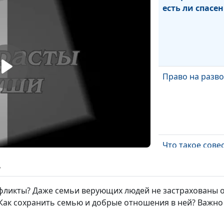
есть ли спасе
Право на разво
Что такое сове
ь
ликты? Даже семьи верующих людей не застрахованы от
 Как сохранить семью и добрые отношения в ней? Важн
Является ли аб