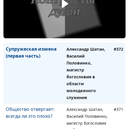
Супружеская измена
Александр Шатан,
#373
(вторая часть)
Василий Половинко,
магистр богословия
в области
молодежного
служения
Супружеская измена
Александр Шатан,
#372
(первая часть)
Василий
Половинко,
магистр
богословия в
области
молодежного
служения
Общество отвергает:
Александр Шатан,
#371
всегда ли это плохо?
Василий Половинко,
магистр богословия