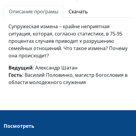
в области
молодежного
Описание програмы
Скачать
служения
Супружеская измена – крайне неприятная
Всегда ли аборт это
Александр Шатан,
#370
ситуация, которая, согласно статистике, в 75-95
грех?
Василий Половинко,
процентах случаев приводит к разрушению
магистр богословия
семейных отношений. Что такое измена? Почему
в области
она происходит?
молодежного
служения
Ведущий
: Александр Шатан
Гость
: Василий Половинко, магистр богословия в
Семья и брак: создать и
Александр Шатан,
#369
области молодежного служения
сохранить
Василий Половинко,
магистр богословия
в области
молодежного
служения
Готов ли я к браку - как
Посмотреть
Александр Шатан,
#367
узнать заранее?
Василий Половинко,