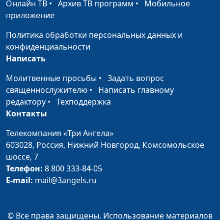
Онлайн ТВ
•
Архив ТВ программ
•
Мобильное
магистр богословия
приложение
в области
молодежного
Политика обработки персональных данных и
служения
конфиденциальности
Написать
Сексуальные
Александр Шатан,
#366
искушения: где любовь
Василий Половинко,
Молитвенные просьбы
•
Задать вопрос
не найти
магистр богословия
священнослужителю
•
Написать главному
в области
редактору
•
Техподдержка
молодежного
Контакты
служения
Телекомпания «Три Ангела»
Сексуальная
Александр Шатан,
#365
603028,
Россия, Нижний Новгород,
Комсомольское
зависимость. Как
Василий Половинко,
шоссе, 7
разорвать порочный
магистр богословия
Телефон:
8 800 333-84-05
круг?
в области
E-mail:
mail@3angels.ru
молодежного
служения
© Все права защищены. Использование материалов