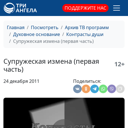
восстановить
магистр богословия
ПОДДЕРЖИТЕ НАС
отношения?
в области
молодежного
служения
Главная
Посмотреть
Архив ТВ программ
Духовное основание
Контрасты души
Гомосексуализм: точка
Александр Шатан,
#375
Супружеская измена (первая часть)
зрени Библии
Василий Половинко,
магистр богословия
в области
Супружеская измена (первая
12+
молодежного
часть)
служения
24 декабря 2011
Поделиться:
Когда дошло до
Александр Шатан,
#374
развода. Начать все
Василий Половинко,
заново?
магистр богословия
в области
молодежного
служения