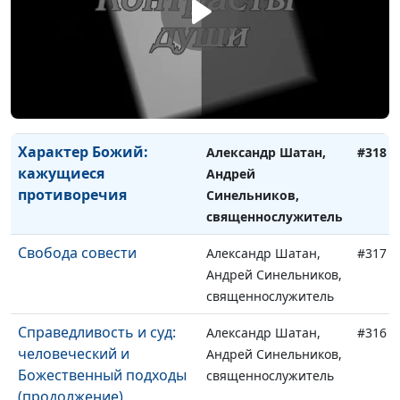
Василий Ничик,
магистр богословия
Свобода совести
Александр Шатан,
#319
Василий Ничик,
магистр богословия
Характер Божий:
Александр Шатан,
#318
кажущиеся
Андрей
противоречия
Синельников,
священнослужитель
Свобода совести
Александр Шатан,
#317
Андрей Синельников,
священнослужитель
Справедливость и суд:
Александр Шатан,
#316
человеческий и
Андрей Синельников,
Божественный подходы
священнослужитель
(продолжение)