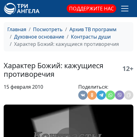
Василий Ничик,
ПОДДЕРЖИТЕ НАС
магистр богословия
Быть довольным
Александр Шатан,
#324
Главная
Посмотреть
Архив ТВ программ
Василий Ничик,
Духовное основание
Контрасты души
магистр богословия
Характер Божий: кажущиеся противоречия
Плохие мысли
Александр Шатан,
#323
Василий Ничик,
Характер Божий: кажущиеся
12+
магистр богословия
противоречия
Бог или я?
Александр Шатан,
#322
15 февраля 2010
Поделиться:
Василий Ничик,
магистр богословия
Cомнения
Александр Шатан,
#321
Василий Ничик,
магистр богословия
Христианское смирение
Александр Шатан,
#320