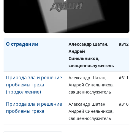
в церкви
O страдании
Александр Шатан,
#313
(продолжение)
Андрей Синельников,
священнослужитель
О страдании
Александр Шатан,
#312
Андрей
Синельников,
священнослужитель
Природа зла и решение
Александр Шатан,
#311
проблемы греха
Андрей Синельников,
(продолжение)
священнослужитель
Природа зла и решение
Александр Шатан,
#310
проблемы греха
Андрей Синельников,
священнослужитель
Возможность
Александр Шатан,
#309