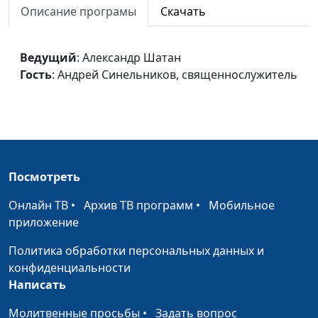
Богопознания
Описание програмы
Скачать
Андрей Синельников,
священнослужитель
Ведущий
: Александр Шатан
Гость
: Андрей Синельников, священнослужитель
Посмотреть
Онлайн ТВ
•
Архив ТВ программ
•
Мобильное
приложение
Политика обработки персональных данных и
конфиденциальности
Написать
Молитвенные просьбы
•
Задать вопрос