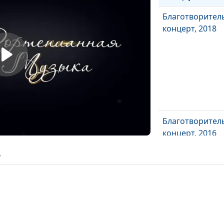
Благотворител
концерт, 2018
Благотворител
концерт, 2016
Концерт
ь
фортепианной
музыки
Концерт со
спутниковой
программы «До