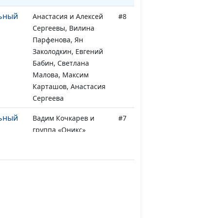
ьный
Анастасия и Алексей
#8
Сергеевы, Вилина
Парфенова, Ян
Заколодкин, Евгений
Бабин, Светлана
Малова, Максим
Карташов, Анастасия
Сергеева
ьный
Вадим Кочкарев и
#7
группа «Оникс»
Кэльвин Тейлор,
#6
доктор музыкальных
искусств
#5
рога к