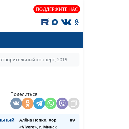
консерватории имени
ПОДДЕРЖИТЕ НАС
Петра Ильича
Чайковского и Наталья
Приварская,
концертмейстер,
солистка
Нижегородской
государственной
отворительный концерт, 2019
академической
филармони им.
Мстислава
Ростроповича,
лауреат
Поделиться:
международных и
всероссийских
конкурсов
льный
Алёна Попко, Хор
#9
«Vivere», г. Минск