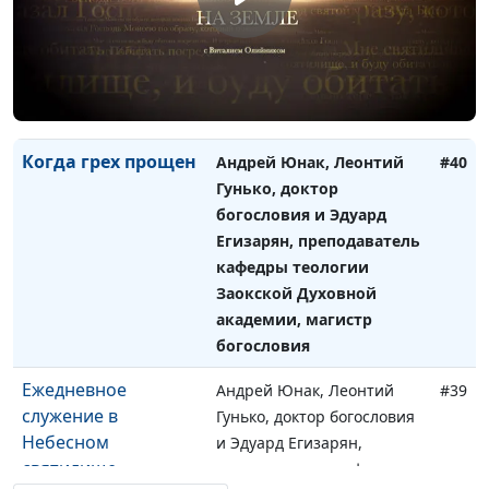
и Эдуард Егизарян,
преподаватель кафедры
теологии Заокской
Духовной академии,
магистр богословия
Когда грех прощен
Андрей Юнак, Леонтий
#40
Гунько, доктор
богословия и Эдуард
Егизарян, преподаватель
кафедры теологии
Заокской Духовной
академии, магистр
богословия
Ежедневное
Андрей Юнак, Леонтий
#39
служение в
Гунько, доктор богословия
Небесном
и Эдуард Егизарян,
святилище
преподаватель кафедры