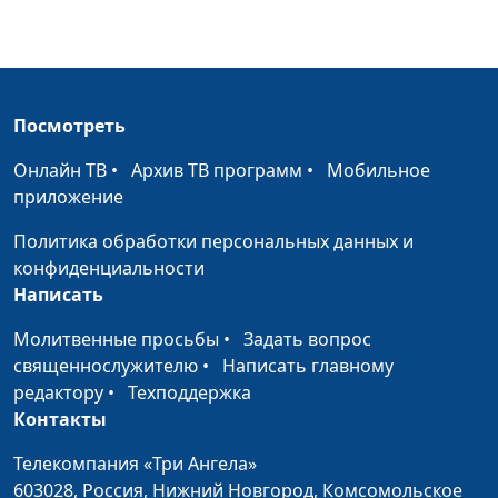
Праздники в Ветхом
Андрей Юнак, Леонтий
#36
завете (первая
Гунько, доктор богословия
часть)
и Эдуард Егизарян,
преподаватель кафедры
Посмотреть
теологии Заокской
Духовной академии,
Онлайн ТВ
•
Архив ТВ программ
•
Мобильное
магистр богословия
приложение
Служение в
Андрей Юнак, Леонтий
#35
Политика обработки персональных данных и
святилище - для
Гунько, доктор богословия
конфиденциальности
человека
и Эдуард Егизарян,
Написать
преподаватель кафедры
теологии Заокской
Молитвенные просьбы
•
Задать вопрос
Духовной академии,
священнослужителю
•
Написать главному
магистр богословия
редактору
•
Техподдержка
Контакты
Предназначение
Андрей Юнак, Леонтий
#34
истинного
Гунько, доктор богословия
Телекомпания «Три Ангела»
святилища.
и Эдуард Егизарян,
603028,
Россия, Нижний Новгород,
Комсомольское