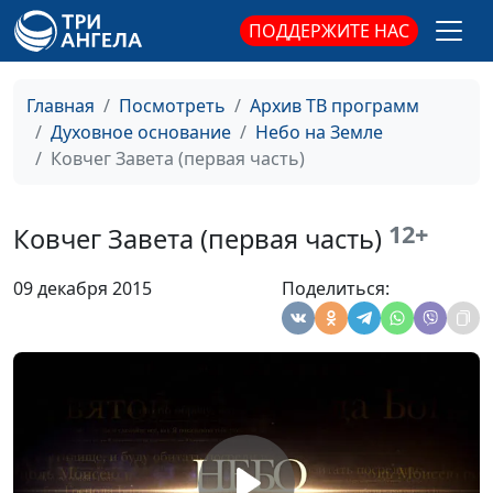
Первосвященник,
руководитель Центра
ПОДДЕРЖИТЕ НАС
Ходатай, Посредник
духовного просвещения
Иисус Христос в
Андрей Юнак,
#8
образах земного
Главная
Посмотреть
Архив ТВ программ
священнослужитель,
Святилища:
Духовное основание
Небо на Земле
Виталий Олийник,
спасительная
Ковчег Завета (первая часть)
руководитель Центра
Жертва
духовного просвещения
Жертвоприношения
12+
Андрей Юнак,
#7
Ковчег Завета (первая часть)
священнослужитель,
Виталий Олийник,
09 декабря 2015
Поделиться:
руководитель Центра
духовного просвещения
Святость
Андрей Юнак,
#6
священнослужитель,
Виталий Олийник,
руководитель Центра
духовного просвещения