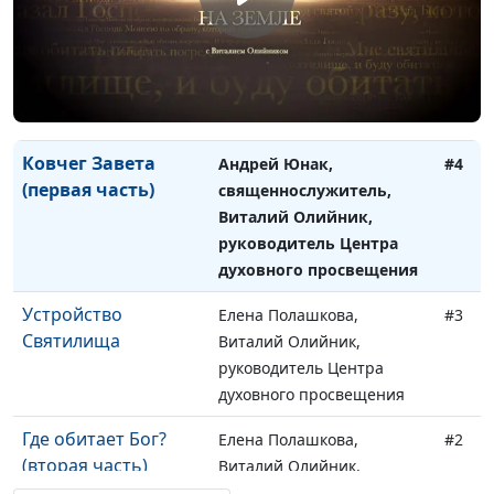
Ковчег Завета
Елена Полашкова,
#5
(вторая часть)
Виталий Олийник,
руководитель Центра
духовного просвещения
Ковчег Завета
Андрей Юнак,
#4
(первая часть)
священнослужитель,
Виталий Олийник,
руководитель Центра
духовного просвещения
Устройство
Елена Полашкова,
#3
Святилища
Виталий Олийник,
руководитель Центра
духовного просвещения
Где обитает Бог?
Елена Полашкова,
#2
(вторая часть)
Виталий Олийник,
руководитель Центра