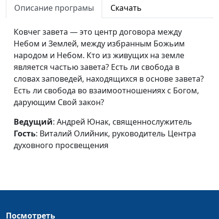
Описание програмы
Скачать
духовного просвещения
Где обитает Бог?
Ковчег завета — это центр договора между
Елена Полашкова,
#1
(первая часть)
Небом и Землей, между избранным Божьим
Виталий Олийник,
народом и Небом. Кто из живущих на земле
руководитель Центра
является частью завета? Есть ли свобода в
духовного просвещения
словах заповедей, находящихся в основе завета?
Есть ли свобода во взаимоотношениях с Богом,
дарующим Свой закон?
Ведущий
: Андрей Юнак, священнослужитель
Гость
: Виталий Олийник, руководитель Центра
духовного просвещения
Посмотреть