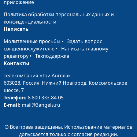
приложение
Завета
Виталий Олийник,
руководитель Центра
Политика обработки персональных данных и
духовного просвещения
конфиденциальности
Написать
Милость и
Андрей Юнак,
#16
справедливость
священнослужитель,
Молитвенные просьбы
•
Задать вопрос
Бога
Виталий Олийник,
священнослужителю
•
Написать главному
руководитель Центра
редактору
•
Техподдержка
духовного просвещения
Контакты
Церковь — храм для
Андрей Юнак,
#15
Телекомпания «Три Ангела»
Бога на земле
священнослужитель,
603028,
Россия, Нижний Новгород,
Комсомольское
Виталий Олийник,
шоссе, 7
руководитель Центра
Телефон:
8 800 333-84-05
духовного просвещения
E-mail:
mail@3angels.ru
Человек — храм для
Елена Полашкова,
#14
Бога на земле
Виталий Олийник,
© Все права защищены. Использование материалов
руководитель Центра
допускается только с согласия редакции.
духовного просвещения