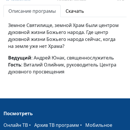
Святилища
священнослужитель,
Описание програмы
Скачать
Виталий Олийник,
руководитель Центра
Земное Святилище, земной Храм были центром
духовного просвещения
духовной жизни Божьего народа. Где центр
Перемена закона
духовной жизни Божьего народа сейчас, когда
Андрей Юнак,
#19
на земле уже нет Храма?
священнослужитель,
Виталий Олийник,
Ведущий
: Андрей Юнак, священнослужитель
руководитель Центра
Гость
: Виталий Олийник, руководитель Центра
духовного просвещения
духовного просвещения
Священники и
Андрей Юнак,
#18
священнодействие
священнослужитель,
Виталий Олийник,
руководитель Центра
духовного просвещения
Посмотреть
Херувимы на
Андрей Юнак,
#17
Онлайн ТВ
крышке Ковчега
•
Архив ТВ программ
•
Мобильное
священнослужитель,