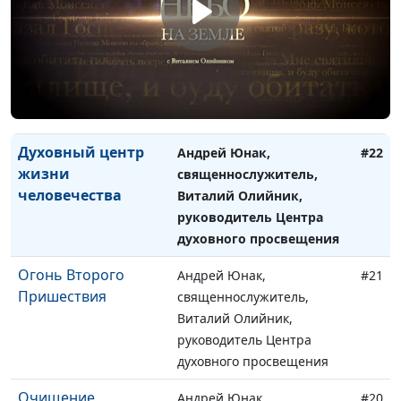
Небесный Храм
Андрей Юнак,
#23
после второго
священнослужитель,
Пришествия Иисуса
Виталий Олийник,
Христа
руководитель Центра
духовного просвещения
Духовный центр
Андрей Юнак,
#22
жизни
священнослужитель,
человечества
Виталий Олийник,
руководитель Центра
духовного просвещения
Огонь Второго
Андрей Юнак,
#21
Пришествия
священнослужитель,
Виталий Олийник,
руководитель Центра
духовного просвещения
Очищение
Андрей Юнак,
#20