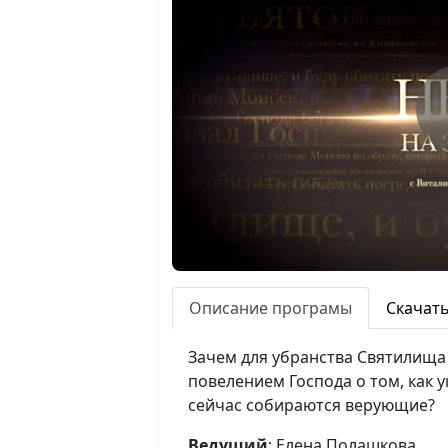
Описание програмы
Скачат
Зачем для убранства Святилища
повелением Господа о том, как 
сейчас собираются верующие?
Ведущий
: Елена Полашкова