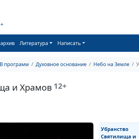
Милость и
справедливост
2+
Бога
оархив
Литература
Написать
Церковь — хра
Бога на земле
ТВ программ
Духовное основание
Небо на Земле
12+
ща и Храмов
Человек — хра
Бога на земле
Убранство
Святилища и