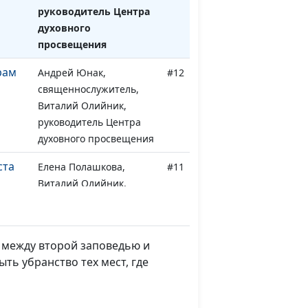
руководитель Центра
духовного
просвещения
рам
Андрей Юнак,
#12
священнослужитель,
Виталий Олийник,
руководитель Центра
духовного просвещения
ста
Елена Полашкова,
#11
Виталий Олийник,
руководитель Центра
духовного просвещения
Елена Полашкова,
#10
 между второй заповедью и
Виталий Олийник,
ть убранство тех мест, где
руководитель Центра
духовного просвещения