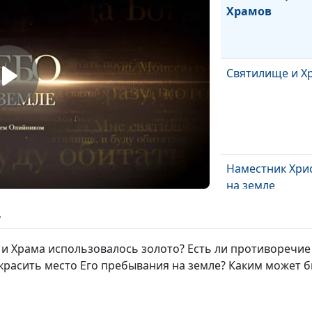
Храмов
Святилище и Х
Наместник Хри
на земле
ь
Молитва
 и Храма использовалось золото? Есть ли противоречие
украсить место Его пребывания на земле? Каким может бы