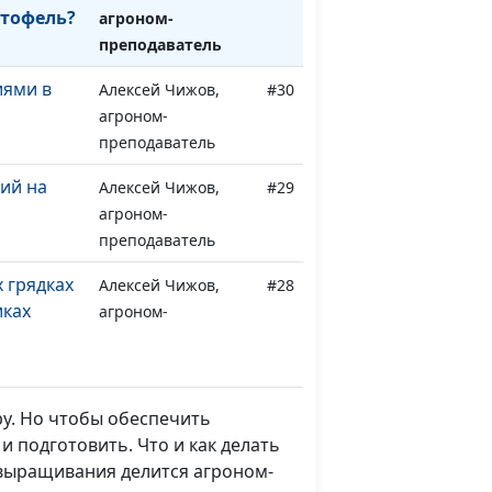
тофель?
агроном-
преподаватель
иями в
Алексей Чижов,
#30
агроном-
преподаватель
ий на
Алексей Чижов,
#29
агроном-
преподаватель
 грядках
Алексей Чижов,
#28
иках
агроном-
преподаватель
т: выбор
Алексей Чижов,
#27
ки
агроном-
у. Но чтобы обеспечить
преподаватель
 подготовить. Что и как делать
 выращивания делится агроном-
Алексей Чижов,
#26