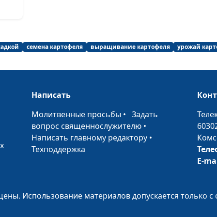
овощей?
Урожайный ого
метод Миттлай
садкой
семена картофеля
выращивание картофеля
урожай карт
Заключительна
встреча
Написать
Кон
Удобрения
•
Молитвенные просьбы
•
Задать
Теле
вопрос священнослужителю
•
6030
Защита (2-я ча
Написать главному редактору
•
Комс
болезней)
х
Техподдержка
Теле
E-ma
Болезни
Питание расте
(нитраты)
ены. Использование материалов допускается только с 
Питание расте