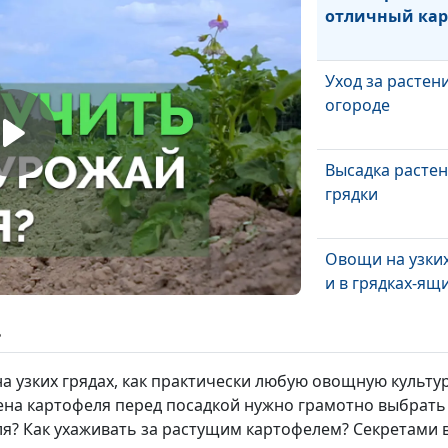
отличный кар
Уход за растен
огороде
Высадка растен
грядки
Овощи на узких
и в грядках-ящ
ь
Открытый грун
места для гряд
 узких грядах, как практически любую овощную культур
на картофеля перед посадкой нужно грамотно выбрать и
я? Как ухаживать за растущим картофелем? Секретами
Как вырастить