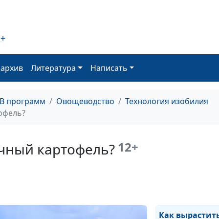
диагностика по
2+
Органические
удобрения: вид
и вред, рецепт
оархив
Литература
Написать
Минеральные
удобрения и н
ТВ программ
Овощеводство
Технология изобилия
офель?
Как готовить и
удобрения?
12+
ичный картофель?
Чем удобрять 
Как вырастит