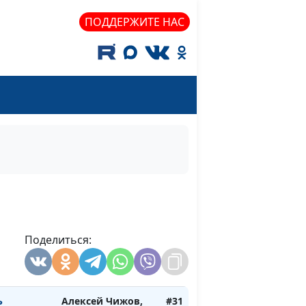
 листьям
агроном-
ПОДДЕРЖИТЕ НАС
преподаватель
Алексей Чижов,
#35
ы, польза
агроном-
ы
преподаватель
Алексей Чижов,
#34
итраты
агроном-
преподаватель
 вносить
Алексей Чижов,
#33
агроном-
преподаватель
огород?
Поделиться:
Алексей Чижов,
#32
агроном-
преподаватель
ь
Алексей Чижов,
#31