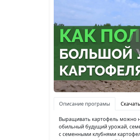
Описание програмы
Скачат
Выращивать картофель можно на
обильный будущий урожай, семе
с семенными клубнями картофел