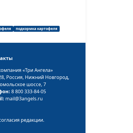
агроном-
преподаватель
род:
Алексей Чижов,
#20
дера
офеля
подкормка картофеля
агроном-
преподаватель
я
Алексей Чижов
#19
такты
Алексей Чижов
#18
компания «Три Ангела»
28,
Россия, Нижний Новгород,
сть
Алексей Чижов
#17
омольское шоссе, 7
фон:
8 800 333-84-05
il:
mail@3angels.ru
Алексей Чижов
#16
ний
Алексей Чижов
#15
согласия редакции.
ний
Алексей Чижов
#14