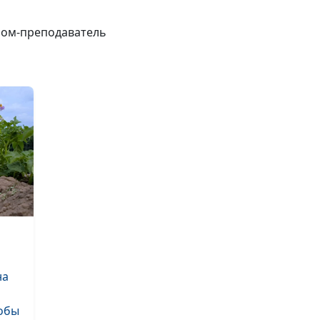
обильный уро
помидор?
оном-преподаватель
Как вырастить 
огурцы?
Выращивание 
теплица и зак
грунт
Выращивание и
рассадой
Выбор почвы и
семян
на
Как выбирать 
тобы