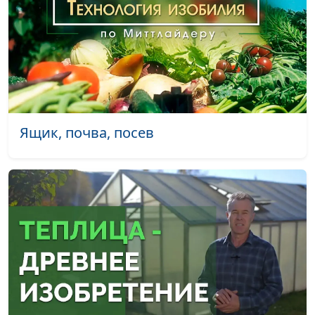
места)
Огурцы
Алексей Чижов
#7
Помидоры
Алексей Чижов
#6
Теплица
Алексей Чижов
#5
Рассада
Алексей Чижов
#4
Ящик, почва, посев
Ящик, почва, посев
Алексей Чижов
#3
Семена
Алексей Чижов
#2
Вступление к циклу
Алексей Чижов
#1