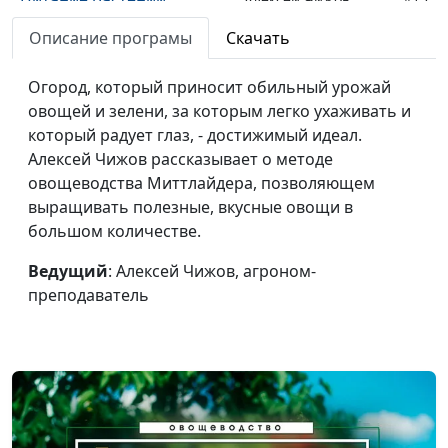
(нитраты)
Описание програмы
Скачать
Питание растений
Алексей Чижов
#14
Огород, который приносит обильный урожай
(система внесения
овощей и зелени, за которым легко ухаживать и
удобрений)
который радует глаз, - достижимый идеал.
Питание растений
Алексей Чижов
#13
Алексей Чижов рассказывает о методе
(классификация
овощеводства Миттлайдера, позволяющем
удобрений)
выращивать полезные, вкусные овощи в
большом количестве.
Выращивание картофеля
Алексей Чижов
#12
Ведущий
: Алексей Чижов, агроном-
Подкормка (полив,
Алексей Чижов
#11
преподаватель
прополка, подрезка)
Высадка, посев
Алексей Чижов
#10
Узкие гряды (планировка)
Алексей Чижов
#9
Узкие гряды (выбор
Алексей Чижов
#8