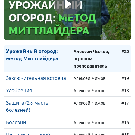
семян
агроном-
преподаватель
Как выбирать семена
Алексей Чижов,
#21
овощей?
агроном-
преподаватель
Урожайный огород:
Алексей Чижов,
#20
метод Миттлайдера
агроном-
преподаватель
Заключительная встреча
Алексей Чижов
#19
Удобрения
Алексей Чижов
#18
Защита (2-я часть
Алексей Чижов
#17
болезней)
Болезни
Алексей Чижов
#16
Питание растений
Алексей Чижов
#15