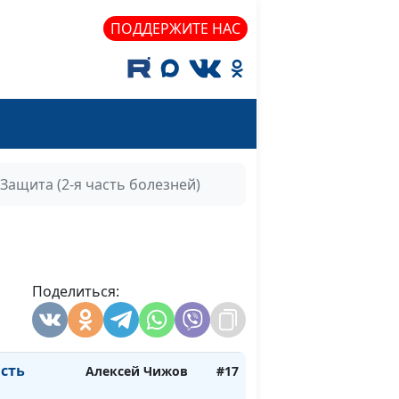
агроном-
преподаватель
ПОДДЕРЖИТЕ НАС
 посев
Алексей Чижов,
#22
агроном-
преподаватель
семена
Алексей Чижов,
#21
агроном-
преподаватель
Защита (2-я часть болезней)
род:
Алексей Чижов,
#20
дера
агроном-
преподаватель
Поделиться:
я встреча
Алексей Чижов
#19
Алексей Чижов
#18
асть
Алексей Чижов
#17