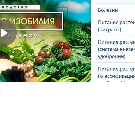
Болезни
Питание расте
(нитраты)
Питание расте
(система внесе
удобрений)
Питание расте
(классификаци
удобрений)
ь
Выращивание 
Подкормка (пол
прополка, подр
Высадка, посев