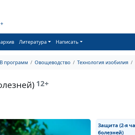
рассадой
Выбор почвы и
2+
семян
оархив
Литература
Написать
Как выбирать 
овощей?
ТВ программ
Овощеводство
Технология изобилия
Урожайный ого
метод Миттлай
12+
олезней)
Заключительна
Удобрения
Защита (2-я ч
болезней)