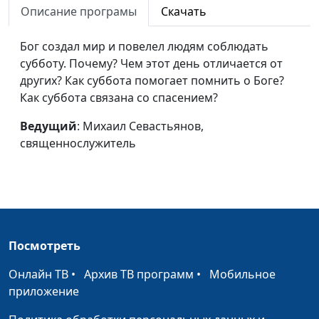
Описание програмы
Скачать
Иисус Христос и Бог
Михаил Севастьянов,
#4
Отец
священнослужитель
Бог создал мир и повелел людям соблюдать
субботу. Почему? Чем этот день отличается от
Почему мы не
Михаил Севастьянов,
#3
других? Как суббота помогает помнить о Боге?
попадаем в цель?
священнослужитель
Как суббота связана со спасением?
Можно ли доверять
Михаил Севастьянов,
#2
Ведущий
: Михаил Севастьянов,
Библии?
священнослужитель
священнослужитель
Библия - книга о Боге
Михаил Севастьянов,
#1
священнослужитель
Посмотреть
Онлайн ТВ
•
Архив ТВ программ
•
Мобильное
приложение