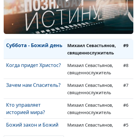
Быть святым без Бога?
Михаил Севастьянов,
#11
священнослужитель
Путь в Царство Божье
Михаил Севастьянов,
#10
священнослужитель
Суббота - Божий день
Михаил Севастьянов,
#9
священнослужитель
Когда придет Христос?
Михаил Севастьянов,
#8
священнослужитель
Зачем нам Спаситель?
Михаил Севастьянов,
#7
священнослужитель
Кто управляет
Михаил Севастьянов,
#6
историей мира?
священнослужитель
Божий закон и Божий
Михаил Севастьянов,
#5
характер
священнослужитель