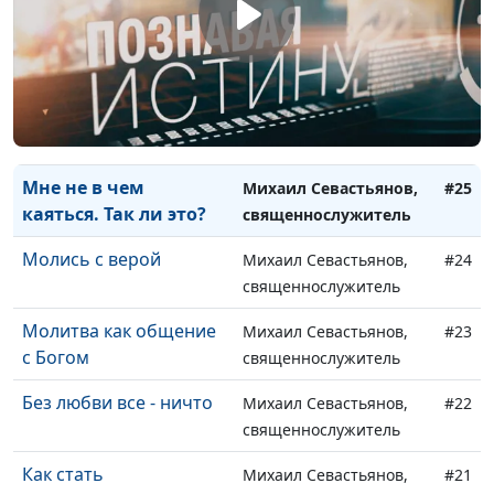
Совесть человека: на
Михаил Севастьянов,
#27
кого равняться?
священнослужитель
Покаяние: как не
Михаил Севастьянов,
#26
потерять Бога
священнослужитель
Мне не в чем
Михаил Севастьянов,
#25
каяться. Так ли это?
священнослужитель
Молись с верой
Михаил Севастьянов,
#24
священнослужитель
Молитва как общение
Михаил Севастьянов,
#23
с Богом
священнослужитель
Без любви все - ничто
Михаил Севастьянов,
#22
священнослужитель
Как стать
Михаил Севастьянов,
#21