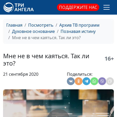
Для чего пришел
Михаил Севастьянов,
#34
ПОДДЕРЖИТЕ НАС
Иисус Христос?
священнослужитель
Что такое грех к
Михаил Севастьянов,
#33
Главная
Посмотреть
Архив ТВ программ
смерти?
священнослужитель
Духовное основание
Познавая истину
Хула на Духа Святого
Михаил Севастьянов,
#32
Мне не в чем каяться. Так ли это?
священнослужитель
За что ценить свою
Михаил Севастьянов,
#31
Мне не в чем каяться. Так ли
16+
жизнь?
священнослужитель
это?
Служители Божьи:
Михаил Севастьянов,
#30
21 сентября 2020
Поделиться:
необычные обычные
священнослужитель
люди
Инвестиция
Михаил Севастьянов,
#29
христианина
священнослужитель
Как очистить душу?
Михаил Севастьянов,
#28
священнослужитель