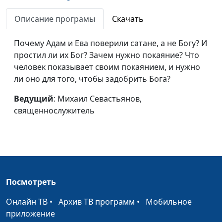
христианином?
священнослужитель
Описание програмы
Скачать
Бог учит, как надо
Михаил Севастьянов,
#20
любить
священнослужитель
Почему Адам и Ева поверили сатане, а не Богу? И
простил ли их Бог? Зачем нужно покаяние? Что
Добро или зло - что
Михаил Севастьянов,
#19
человек показывает своим покаянием, и нужно
выберешь?
священнослужитель
ли оно для того, чтобы задобрить Бога?
Дух Святой, дающий
Михаил Севастьянов,
#18
Ведущий
: Михаил Севастьянов,
жизнь
священнослужитель
священнослужитель
Дух Святой -
Михаил Севастьянов,
#17
невидимый Друг
священнослужитель
В ожидании
Михаил Севастьянов,
#16
справедливости
священнослужитель
Посмотреть
Обретение Бога в
Михаил Севастьянов,
#15
страданиях
священнослужитель
Онлайн ТВ
•
Архив ТВ программ
•
Мобильное
приложение
Будущее, обещанное
Михаил Севастьянов,
#14