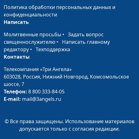
Богом
священнослужитель
Политика обработки персональных данных и
конфиденциальности
Что ты выберешь?
Михаил Севастьянов,
#13
Написать
священнослужитель
Молитвенные просьбы
•
Задать вопрос
Истинная свобода
Михаил Севастьянов,
#12
священнослужителю
•
Написать главному
священнослужитель
редактору
•
Техподдержка
Контакты
Быть святым без Бога?
Михаил Севастьянов,
#11
священнослужитель
Телекомпания «Три Ангела»
603028,
Россия, Нижний Новгород,
Комсомольское
Путь в Царство Божье
Михаил Севастьянов,
#10
шоссе, 7
священнослужитель
Телефон:
8 800 333-84-05
Суббота - Божий день
Михаил Севастьянов,
#9
E-mail:
mail@3angels.ru
священнослужитель
Когда придет Христос?
Михаил Севастьянов,
#8
© Все права защищены. Использование материалов
священнослужитель
допускается только с согласия редакции.
Зачем нам Спаситель?
Михаил Севастьянов,
#7