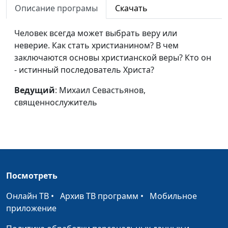
Описание програмы
Скачать
В ожидании
Михаил Севастьянов,
#16
справедливости
священнослужитель
Человек всегда может выбрать веру или
неверие. Как стать христианином? В чем
Обретение Бога в
Михаил Севастьянов,
#15
заключаются основы христианской веры? Кто он
страданиях
священнослужитель
- истинный последователь Христа?
Будущее, обещанное
Михаил Севастьянов,
#14
Ведущий
: Михаил Севастьянов,
Богом
священнослужитель
священнослужитель
Что ты выберешь?
Михаил Севастьянов,
#13
священнослужитель
Истинная свобода
Михаил Севастьянов,
#12
священнослужитель
Посмотреть
Быть святым без Бога?
Михаил Севастьянов,
#11
священнослужитель
Онлайн ТВ
•
Архив ТВ программ
•
Мобильное
приложение
Путь в Царство Божье
Михаил Севастьянов,
#10
священнослужитель