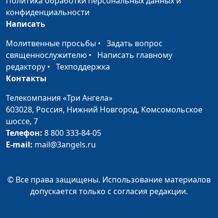
Политика обработки персональных данных и
конфиденциальности
Суббота - Божий день
Михаил Севастьянов,
#9
Написать
священнослужитель
Молитвенные просьбы
•
Задать вопрос
Когда придет Христос?
Михаил Севастьянов,
#8
священнослужителю
•
Написать главному
священнослужитель
редактору
•
Техподдержка
Контакты
Зачем нам Спаситель?
Михаил Севастьянов,
#7
священнослужитель
Телекомпания «Три Ангела»
603028,
Россия, Нижний Новгород,
Комсомольское
Кто управляет
Михаил Севастьянов,
#6
шоссе, 7
историей мира?
священнослужитель
Телефон:
8 800 333-84-05
Божий закон и Божий
Михаил Севастьянов,
#5
E-mail:
mail@3angels.ru
характер
священнослужитель
Иисус Христос и Бог
Михаил Севастьянов,
#4
© Все права защищены. Использование материалов
Отец
священнослужитель
допускается только с согласия редакции.
Почему мы не
Михаил Севастьянов,
#3
попадаем в цель?
священнослужитель