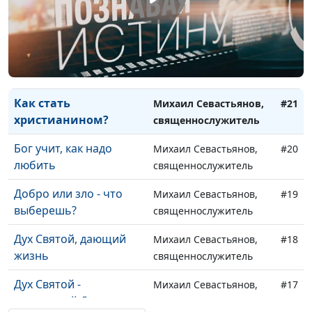
Молитва как общение
Михаил Севастьянов,
#23
с Богом
священнослужитель
Без любви все - ничто
Михаил Севастьянов,
#22
священнослужитель
Как стать
Михаил Севастьянов,
#21
христианином?
священнослужитель
Бог учит, как надо
Михаил Севастьянов,
#20
любить
священнослужитель
Добро или зло - что
Михаил Севастьянов,
#19
выберешь?
священнослужитель
Дух Святой, дающий
Михаил Севастьянов,
#18
жизнь
священнослужитель
Дух Святой -
Михаил Севастьянов,
#17
невидимый Друг
священнослужитель