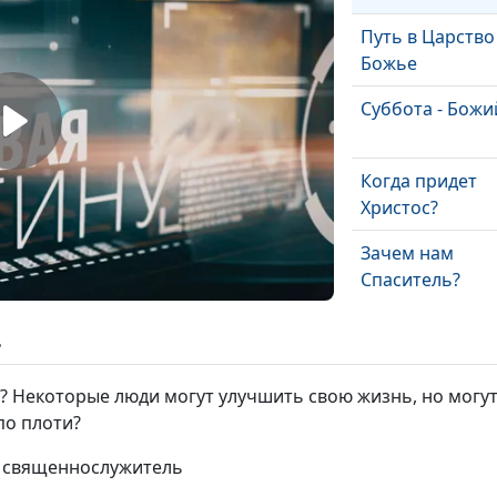
Путь в Царство
Божье
Суббота - Божи
Когда придет
Христос?
Зачем нам
Спаситель?
Кто управляет
ь
историей мира
? Некоторые люди могут улучшить свою жизнь, но могу
Божий закон и
по плоти?
характер
, священнослужитель
Иисус Христос 
Отец