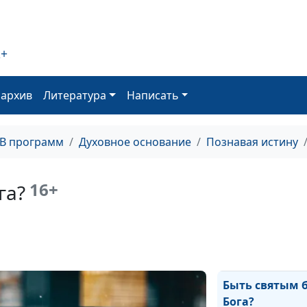
Дух Святой -
невидимый Дру
2+
В ожидании
справедливост
оархив
Литература
Написать
Обретение Бог
страданиях
ТВ программ
Духовное основание
Познавая истину
Будущее, обещ
Богом
16+
га?
Что ты выбере
Истинная своб
Быть святым 
Бога?