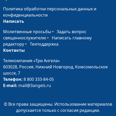
воскресение
священнослужитель и
Политика обработки персональных данных и
Елена Варнавская
конфиденциальности
Победа смерти или
Юлия Уткина, Николай
#76
Написать
победа над смертью?
Кунцевич,
Молитвенные просьбы
•
Задать вопрос
Что ждет
священнослужитель и
священнослужителю
•
Написать главному
человечество?
Елена Варнавская
редактору
•
Техподдержка
Можно ли победить
Юлия Уткина, Николай
#75
Контакты
смерть?
Кунцевич,
Телекомпания «Три Ангела»
священнослужитель и
603028,
Россия, Нижний Новгород,
Комсомольское
Елена Варнавская
шоссе, 7
Прости нам, ибо не
Юлия Уткина, Николай
#74
Телефон:
8 800 333-84-05
знаем, что делаем
Кунцевич,
E-mail:
mail@3angels.ru
священнослужитель и
Елена Варнавская
© Все права защищены. Использование материалов
Избавление от
Юлия Уткина, Николай
#73
допускается только с согласия редакции.
проклятья
Кунцевич,