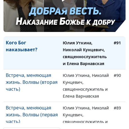
Второе Крещение
Юлия Уткина, Николай
#92
Христа
Кунцевич,
священнослужитель и
Елена Варнавская
Кого Бог
Юлия Уткина,
#91
наказывает?
Николай Кунцевич,
священнослужитель
и Елена Варнавская
Встреча, меняющая
Юлия Уткина, Николай
#90
жизнь. Волхвы (вторая
Кунцевич,
часть)
священнослужитель и
Елена Варнавская
Встреча, меняющая
Юлия Уткина, Николай
#89
жизнь. Волхвы (первая
Кунцевич,
часть)
священнослужитель и
Елена Варнавская