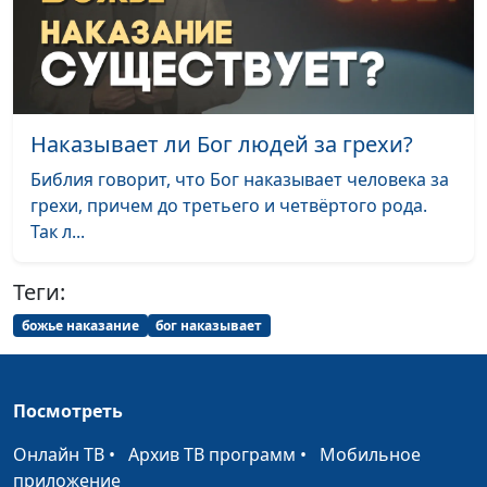
священнослужитель и
Елена Варнавская
Итак, что такое
Юлия Уткина, Николай
#80
Евангелие?
Кунцевич,
священнослужитель и
Наказывает ли Бог людей за грехи?
Елена Варнавская
Библия говорит, что Бог наказывает человека за
Слишком хорошо,
Юлия Уткина, Николай
#79
грехи, причем до третьего и четвёртого рода.
чтобы в это поверить
Кунцевич,
Так л...
священнослужитель и
Елена Варнавская
Теги:
Как искоренить в себе
Юлия Уткина, Николай
#78
божье наказание
бог наказывает
неверие?
Кунцевич,
священнослужитель и
Елена Варнавская
Посмотреть
Почему для всех
Юлия Уткина, Николай
#77
Онлайн ТВ
•
Архив ТВ программ
•
Мобильное
людей важно Христово
Кунцевич,
приложение