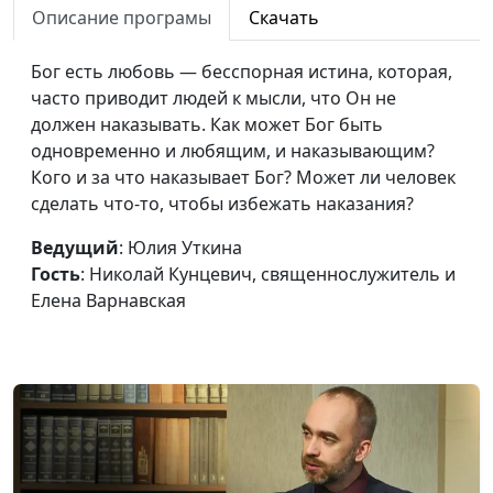
Описание програмы
Скачать
Что нужно делать,
Юлия Уткина, Николай
#88
чтобы в новом году
Бог есть любовь — бесспорная истина, которая,
Кунцевич,
евангелие
часто приводит людей к мысли, что Он не
священнослужитель и
исполнилось в нашей
должен наказывать. Как может Бог быть
Елена Варнавская
жизни?
одновременно и любящим, и наказывающим?
Кого и за что наказывает Бог? Может ли человек
Что желать на Новый
Юлия Уткина, Николай
#87
сделать что-то, чтобы избежать наказания?
год?
Кунцевич,
Ведущий
: Юлия Уткина
священнослужитель и
Гость
: Николай Кунцевич, священнослужитель и
Елена Варнавская
Елена Варнавская
Христос борется с
Юлия Уткина, Николай
#86
сатаной за каждого
Кунцевич,
человека?
священнослужитель и
Елена Варнавская
Никакой пророк не
Юлия Уткина, Николай
#85
принимается в своем
Кунцевич,