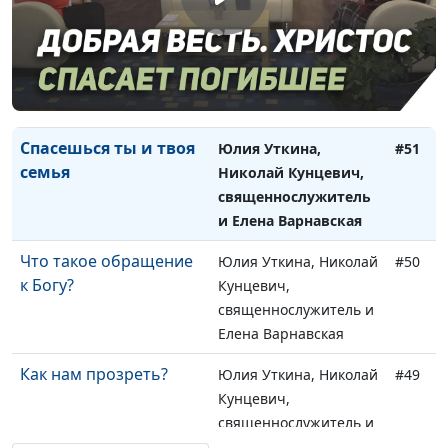
Для чего людям такой
Юлия Уткина, Николай
#52
дар, как деньги?
Кунцевич,
священнослужитель и
Елена Варнавская
Спасешься ты и твоя
Юлия Уткина,
#51
семья
Николай Кунцевич,
священнослужитель
и Елена Варнавская
Что такое обращение
Юлия Уткина, Николай
#50
к Богу?
Кунцевич,
священнослужитель и
Елена Варнавская
Как нам прозреть?
Юлия Уткина, Николай
#49
Кунцевич,
священнослужитель и
Елена Варнавская