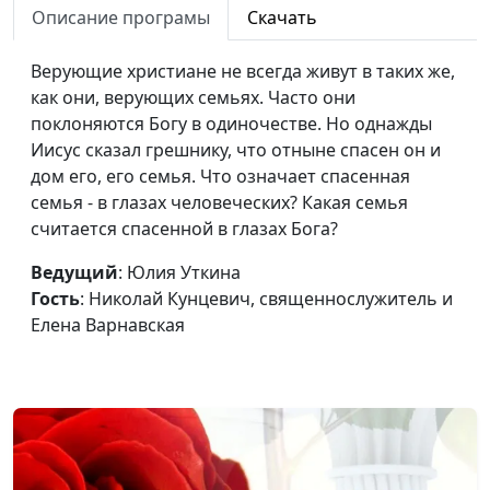
Описание програмы
Скачать
Что будет нам? Кого
Юлия Уткина, Николай
#48
ждет награда?
Верующие христиане не всегда живут в таких же,
Кунцевич,
как они, верующих семьях. Часто они
священнослужитель и
поклоняются Богу в одиночестве. Но однажды
Елена Варнавская
Иисус сказал грешнику, что отныне спасен он и
Служить двум
Юлия Уткина, Николай
#47
дом его, его семья. Что означает спасенная
господам?
Кунцевич,
семья - в глазах человеческих? Какая семья
священнослужитель и
считается спасенной в глазах Бога?
Елена Варнавская
Ведущий
: Юлия Уткина
Как правильно
Юлия Уткина, Николай
#46
Гость
: Николай Кунцевич, священнослужитель и
молиться в последние
Кунцевич,
Елена Варнавская
времена?
священнослужитель и
Елена Варнавская
Как можно молиться и
Юлия Уткина, Николай
#45
не унывать в трудные
Кунцевич,
времена?
священнослужитель и