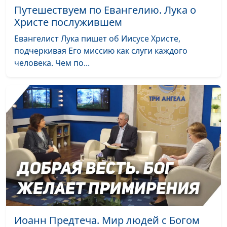
священнослужитель и
Путешествуем по Евангелию. Лука о
Елена Варнавская
Христе послужившем
Цена следования за
Юлия Уткина, Николай
#20
Евангелист Лука пишет об Иисусе Христе,
Христом
Кунцевич,
подчеркивая Его миссию как слуги каждого
священнослужитель и
человека. Чем по...
Елена Варнавская
Жизнь и смерть души
Юлия Уткина, Николай
#19
Кунцевич,
священнослужитель и
Елена Варнавская
Апостолы Христа.
Юлия Уткина, Николай
#18
Служение учеников
Кунцевич,
Иисуса
священнослужитель и
Елена Варнавская
Что Бог хочет от
Юлия Уткина, Николай
#17
человека?
Кунцевич,
Иоанн Предтеча. Мир людей с Богом