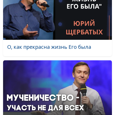
Елена Варнавская
Какие бывают духи?
Юлия Уткина, Николай
#28
Кунцевич,
священнослужитель и
Елена Варнавская
Как правильно
Юлия Уткина, Николай
#27
О, как прекрасна жизнь Его была
молиться?
Кунцевич,
священнослужитель и
Елена Варнавская
Что просить в
Юлия Уткина, Николай
#26
молитве? (вторая
Кунцевич,
часть)
священнослужитель и
Елена Варнавская
Что просить в
Юлия Уткина, Николай
#25
молитве? (первая
Кунцевич,
часть)
священнослужитель и