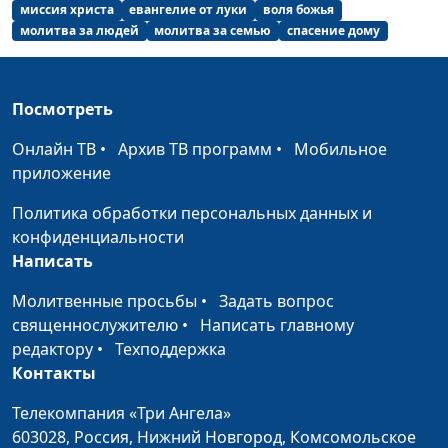
миссия христа
евангелие от луки
воля божья
Искушение - грех или
Юлия Уткина, Николай
#8
молитва за людей
молитва за семью
спасение дому
испытание?
Кунцевич,
священнослужитель и
Елена Варнавская
Посмотреть
Отрок Иисус - понять
Юлия Уткина, Николай
#7
Онлайн ТВ
•
Архив ТВ программ
•
Мобильное
свое предназначение
Кунцевич,
приложение
священнослужитель и
Политика обработки персональных данных и
Елена Варнавская
конфиденциальности
В каком возрасте
Юлия Уткина, Николай
#6
Написать
ходить в храм?
Кунцевич,
Молитвенные просьбы
•
Задать вопрос
Духовная
священнослужитель и
священнослужителю
•
Написать главному
самостоятельность и
Елена Варнавская
редактору
•
Техподдержка
возраст крещения
Контакты
Рождение Христа -
Юлия Уткина, Николай
#5
Телекомпания «Три Ангела»
значение для нас
Кунцевич,
603028,
Россия, Нижний Новгород,
Комсомольское
сегодня
священнослужитель и