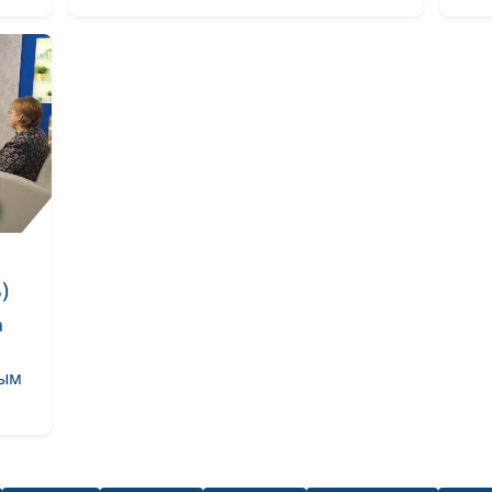
)
а
ным