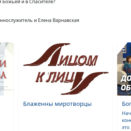
ти Божьей и в Спасителе?
еннослужитель и Елена Варнавская
Блаженны миротворцы
Бо
Нач
кон
это