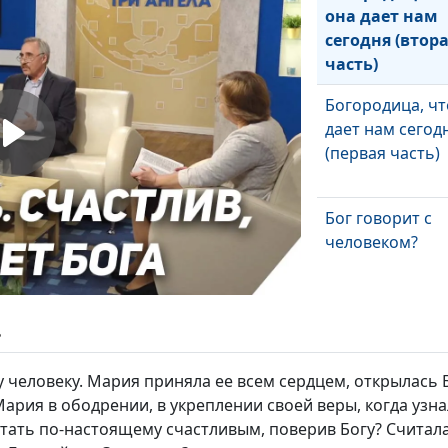
она дает нам
сегодня (втор
часть)
Богородица, чт
дает нам сегод
(первая часть)
Бог говорит с
человеком?
ь
 человеку. Мария приняла ее всем сердцем, открылась Б
ария в ободрении, в укреплении своей веры, когда узнал
тать по-настоящему счастливым, поверив Богу? Считал