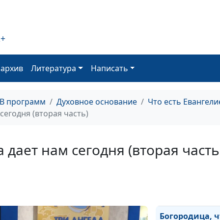
предназначени
2+
В каком возрас
ходить в храм?
Духовная
оархив
Литература
Написать
самостоятельн
возраст креще
ТВ программ
Духовное основание
Что есть Евангели
Рождение Христ
сегодня (вторая часть)
значение для н
сегодня
 дает нам сегодня (вторая часть
Иоанн Предтеч
Мир людей с Б
Богородица, ч