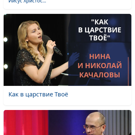
Иисус Христос...
Богородица, что она
Юлия Уткина, Николай
#3
дает нам сегодня
Кунцевич,
(вторая часть)
священнослужитель и
Елена Варнавская
Богородица, что она
Юлия Уткина, Николай
#2
дает нам сегодня
Кунцевич,
(первая часть)
священнослужитель и
Елена Варнавская
Бог говорит с
Юлия Уткина, Николай
#1
человеком?
Кунцевич,
священнослужитель и
Как в царствие Твоё
Елена Варнавская