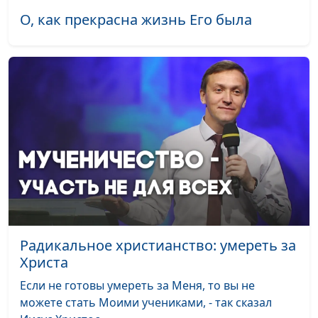
Отрок Иисус - понять
Юлия Уткина, Николай
#7
О, как прекрасна жизнь Его была
свое предназначение
Кунцевич,
священнослужитель и
Елена Варнавская
В каком возрасте
Юлия Уткина, Николай
#6
ходить в храм?
Кунцевич,
Духовная
священнослужитель и
самостоятельность и
Елена Варнавская
возраст крещения
Рождение Христа -
Юлия Уткина, Николай
#5
значение для нас
Кунцевич,
сегодня
священнослужитель и
Елена Варнавская
Радикальное христианство: умереть за
Иоанн Предтеча. Мир
Христа
Юлия Уткина, Николай
#4
людей с Богом
Кунцевич,
Если не готовы умереть за Меня, то вы не
священнослужитель и
можете стать Моими учениками, - так сказал
Елена Варнавская