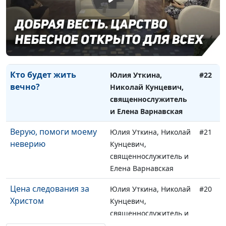
Вера, действующая
Юлия Уткина, Николай
#23
любовью
Кунцевич,
священнослужитель и
Елена Варнавская
Кто будет жить
Юлия Уткина,
#22
вечно?
Николай Кунцевич,
священнослужитель
и Елена Варнавская
Верую, помоги моему
Юлия Уткина, Николай
#21
неверию
Кунцевич,
священнослужитель и
Елена Варнавская
Цена следования за
Юлия Уткина, Николай
#20
Христом
Кунцевич,
священнослужитель и
Елена Варнавская