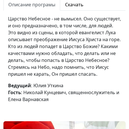
Описание програмы
Скачать
Жизнь и смерть души
Юлия Уткина, Николай
#19
Царство Небесное - не вымысел. Оно существует,
Кунцевич,
и оно предназначено, в том числе, для людей.
священнослужитель и
Это видно из сцены, в которой евангелист Лука
Елена Варнавская
описывает преображение Иисуса Христа на горе.
Апостолы Христа.
Юлия Уткина, Николай
#18
Кто из людей попадет в Царство Божие? Какими
Служение учеников
Кунцевич,
качествами нужно обладать, что делать или не
Иисуса
священнослужитель и
делать, чтобы попасть в Царство Небесное?
Елена Варнавская
Стремясь на Небо, надо помнить, что Иисус
пришел не карать, Он пришел спасать.
Что Бог хочет от
Юлия Уткина, Николай
#17
человека?
Кунцевич,
Ведущий
: Юлия Уткина
священнослужитель и
Гость
: Николай Кунцевич, священнослужитель и
Елена Варнавская
Елена Варнавская
По вере вашей да
Юлия Уткина, Николай
#16
будет вам. Мария
Кунцевич,
Магдалина
священнослужитель