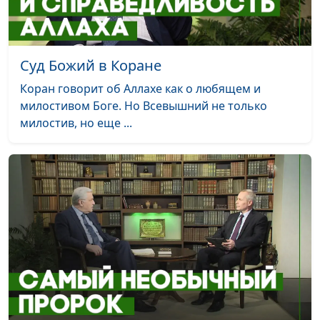
Суд Божий в Коране
Коран говорит об Аллахе как о любящем и
милостивом Боге. Но Всевышний не только
милостив, но еще ...