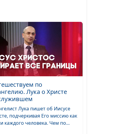
священнослужитель
да
Юлия Уткина,
#15
нн
Николай Кунцевич,
священнослужитель
да
Юлия Уткина,
#14
ский
Николай Кунцевич,
священнослужитель
и Елена Варнавская
Юлия Уткина,
#13
тешествуем по
добро
Николай Кунцевич,
ангелию. Лука о Христе
священнослужитель
служившем
и Елена Варнавская
нгелист Лука пишет об Иисусе
ие
Юлия Уткина,
#12
сте, подчеркивая Его миссию как
Николай Кунцевич,
ги каждого человека. Чем по...
священнослужитель