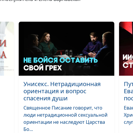
Магдалина
По вере вашей 
будет вам. Иоа
Креститель
По вере вашей 
будет вам. Рим
сотник
Как возлюбить
Унисекс. Нетрадиционная
Пу
врага? Делать 
ориентация и вопрос
Ев
вопреки
спасения души
по
Священное Писание говорит, что
Ева
Блаженны нищ
люди нетрадиционной сексуальной
Хри
духом. Первый
ориентации не наследуют Царства
слу
рецепт счастья
Бо...