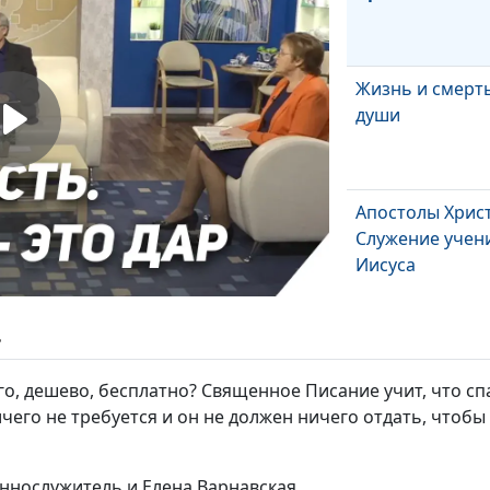
Жизнь и смерт
души
Апостолы Христ
Служение учен
Иисуса
Что Бог хочет о
ь
человека?
го, дешево, бесплатно? Священное Писание учит, что сп
ичего не требуется и он не должен ничего отдать, чтоб
По вере вашей 
будет вам. Мар
еннослужитель и Елена Варнавская