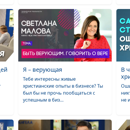
Апостолы Христ
Сила учеников
Иисуса
Как соблюсти
заповедь о суб
дей
Я – верующая
В 
хр
Искушение Хри
Тебе интересны живые
40 дней в пуст
т
христианские опыты в бизнесе? Ты
Оши
был бы не прочь пообщаться с
ник
успешным в биз...
не 
Искушение - гр
испытание?