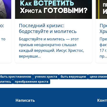
Богородица, чт
дает нам сегод
о:
Последний кризис:
Пр
(вторая часть)
бодрствуйте и молитесь
Хр
 то
Бодрствуйте и молитесь — этот
Пре
Богородица, чт
призыв неоднократно слышал
фак
дает нам сегод
каждый верующий. Иисус Христос,
17 
(первая часть)
вернувши...
пр..
Бог говорит с
человеком?
быть христианином
ученик христа
быть верующим
цена спасе
олитесь
преображение христа
Написать
Кон