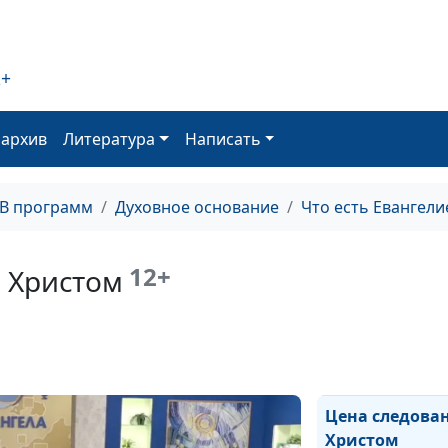
трудности? Мо
Отче Наш
2+
Вера, действу
любовью
оархив
Литература
Написать
Кто будет жить
ТВ программ
Духовное основание
Что есть Евангели
вечно?
12+
а Христом
Верую, помоги
моему невери
Цена следован
Христом