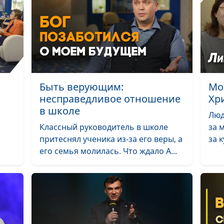
Отрок Иисус - 
свое
предназначени
В каком возрас
Быть верующим:
Мо
ходить в храм?
несправедливое отношение
Хр
Духовная
в школе
Люд
самостоятельн
Классный руководитель в школе
за 
возраст креще
притеснял ученика из-за его веры, а
за 
Рождение Христ
его семья молилась. Что ждало А...
значение для н
сегодня
Иоанн Предтеч
Мир людей с Б