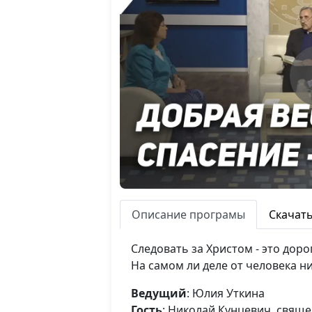
Описание програмы
Скачат
Следовать за Христом - это доро
На самом ли деле от человека н
Ведущий
: Юлия Уткина
Гость
: Николай Кунцевич, свящ