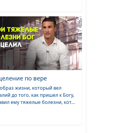
те
Юлия Уткина,
#6
Николай Кунцевич,
священнослужитель
ость и
и Елена Варнавская
ния
а -
Юлия Уткина,
#5
ас
Николай Кунцевич,
священнослужитель
и Елена Варнавская
а.
Юлия Уткина,
#4
целение по вере
огом
Николай Кунцевич,
 образ жизни, который вел
священнослужитель
алий до того, как пришел к Богу,
и Елена Варнавская
авил ему тяжелые болезни, кот...
о она
Юлия Уткина,
#3
ня
Николай Кунцевич,
священнослужитель
и Елена Варнавская