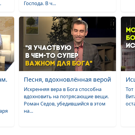
В каком возрас
.
Господа. В ч...
ходить в храм?
Духовная
самостоятельн
возраст креще
Рождение Христ
значение для н
сегодня
Иоанн Предтеч
ам.
Песня, вдохновлённая верой
Ис
Мир людей с Б
Искренняя вера в Бога способна
Тот
вдохновить на потрясающие вещи.
Вит
Роман Седов, убедившийся в этом
ост
Богородица, чт
Царя
на...
дает нам сегод
(вторая часть)