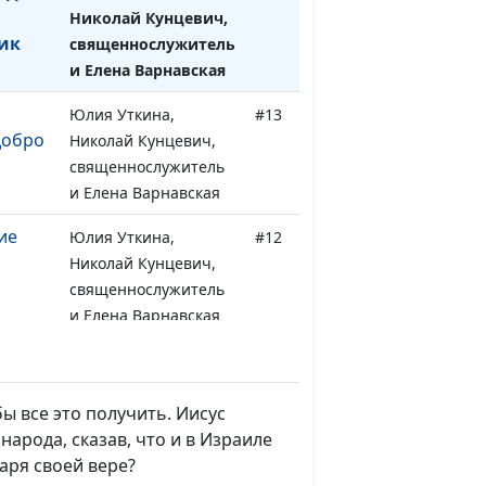
Николай Кунцевич,
ик
священнослужитель
и Елена Варнавская
Юлия Уткина,
#13
добро
Николай Кунцевич,
священнослужитель
и Елена Варнавская
ие
Юлия Уткина,
#12
Николай Кунцевич,
священнослужитель
и Елена Варнавская
а.
Юлия Уткина,
#11
Николай Кунцевич,
священнослужитель
бы все это получить. Иисус
и Елена Варнавская
арода, сказав, что и в Израиле
аря своей вере?
Юлия Уткина,
#10