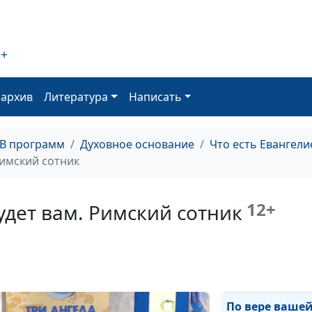
Апостолы Христ
Служение учен
2+
Иисуса
оархив
Литература
Написать
Что Бог хочет о
человека?
ТВ программ
Духовное основание
Что есть Евангели
Римский сотник
По вере вашей 
будет вам. Мар
12+
удет вам. Римский сотник
Магдалина
По вере вашей 
будет вам. Иоа
Креститель
По вере вашей