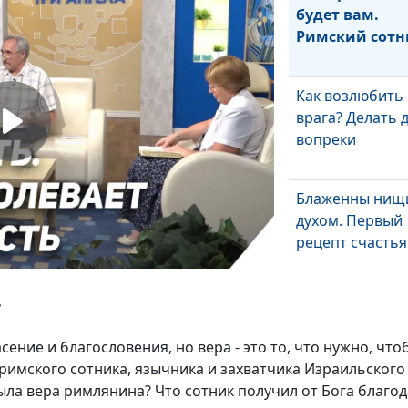
будет вам.
Римский сотн
Как возлюбить
врага? Делать 
вопреки
Блаженны нищ
духом. Первый
рецепт счастья
Апостолы Христ
ь
Сила учеников
Иисуса
ение и благословения, но вера - это то, что нужно, что
римского сотника, язычника и захватчика Израильского н
была вера римлянина? Что сотник получил от Бога благод
Как соблюсти