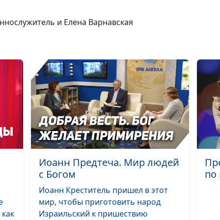
заповедь о суб
еннослужитель и Елена Варнавская
Искушение Хри
40 дней в пуст
Искушение - гр
испытание?
Иоанн Предтеча. Мир людей
Пр
Отрок Иисус - 
с Богом
по
свое
предназначени
Иоанн Креститель пришел в этот
е
мир, чтобы приготовить народ
 как
Израильский к пришествию