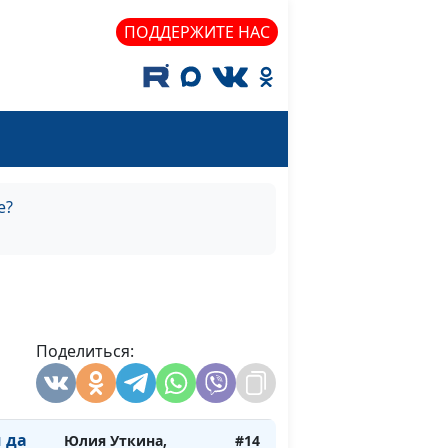
ПОДДЕРЖИТЕ НАС
а.
Юлия Уткина,
#18
иков
Николай Кунцевич,
священнослужитель
и Елена Варнавская
т
Юлия Уткина,
#17
Николай Кунцевич,
священнослужитель
е?
и Елена Варнавская
да
Юлия Уткина,
#16
ия
Николай Кунцевич,
священнослужитель
да
Поделиться:
Юлия Уткина,
#15
нн
Николай Кунцевич,
священнослужитель
 да
Юлия Уткина,
#14