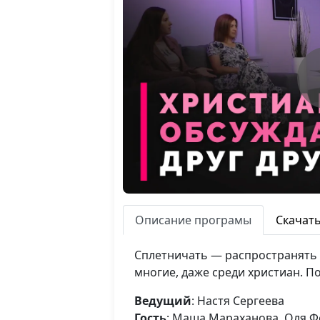
Описание програмы
Скачат
Сплетничать — распространять 
многие, даже среди христиан. П
Ведущий
: Настя Сергеева
Гость
: Маша Мараханова, Оля Фе