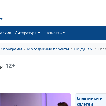
2+
Если любовь —
то от Бога?
оархив
Литература
Написать
Стоит ли
ТВ программ
Молодежные проекты
По душам
Спле
говорить о Бог
в интернете?
12+
ни
Можно ли
постоянно быт
счастливым?
Сплетники и
сплетни