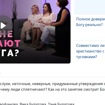
Полное довери
Богу реально?
Совместимо ли
христианство с
тусовками?
Как стать мудр
ь
женой?
слухи, неточные, неверные, придуманные утверждения 
очему люди сплетничают? Как на это занятие смотрит Бо
Стоит ли себя
ограничивать?
офанова, Вика Булатова, Таня Булатова