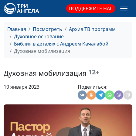
Потеря ребёнка: что
ПОДДЕРЖИТЕ НАС
Андрей Качалаба,
#94
пришлось пережить
священнослужитель
Марии?
Главная
Посмотреть
Архив ТВ программ
5 плюсов быть
Андрей Качалаба,
#93
Духовное основание
верующим в
священнослужитель
Библия в деталях с Андреем Качалабой
современном мире
Духовная мобилизация
Квартирный вопрос:
Андрей Качалаба,
#92
тайны храма Соломона
священнослужитель
12+
Духовная мобилизация
Предательство Петра:
Андрей Качалаба,
#91
10 января 2023
Поделиться:
ценность дружбы со
священнослужитель
Христом
Как побороть страх?
Андрей Качалаба,
#90
Шаг №1 к смелости
священнослужитель
4 типа любви: только
Андрей Качалаба,
#89