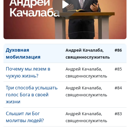
одна длится вечно
священнослужитель
Как просить прощение
Андрей Качалаба,
#88
у Бога: 7 шагов
священнослужитель
Если есть корень, ты
Андрей Качалаба,
#87
прорастёшь
священнослужитель
Духовная
Андрей Качалаба,
#86
мобилизация
священнослужитель
Почему мы лезем в
Андрей Качалаба,
#85
чужую жизнь?
священнослужитель
Три способа услышать
Андрей Качалаба,
#84
голос Бога в своей
священнослужитель
жизни
Слышит ли Бог
Андрей Качалаба,
#83
молитвы людей?
священнослужитель