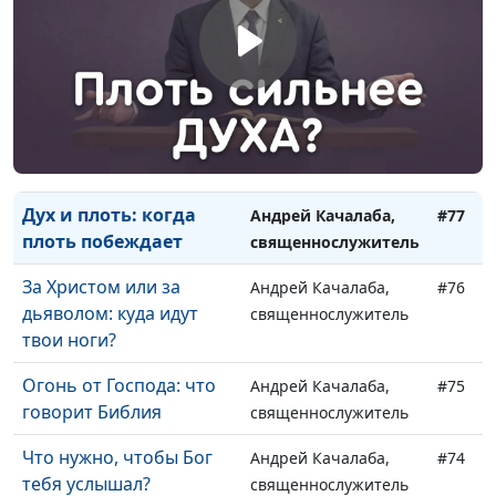
священнослужитель
Священные одежды
Андрей Качалаба,
#79
Божьих священников
священнослужитель
«Страсти Христовы»
Андрей Качалаба,
#78
священнослужитель
Дух и плоть: когда
Андрей Качалаба,
#77
плоть побеждает
священнослужитель
За Христом или за
Андрей Качалаба,
#76
дьяволом: куда идут
священнослужитель
твои ноги?
Огонь от Господа: что
Андрей Качалаба,
#75
говорит Библия
священнослужитель
Что нужно, чтобы Бог
Андрей Качалаба,
#74
тебя услышал?
священнослужитель