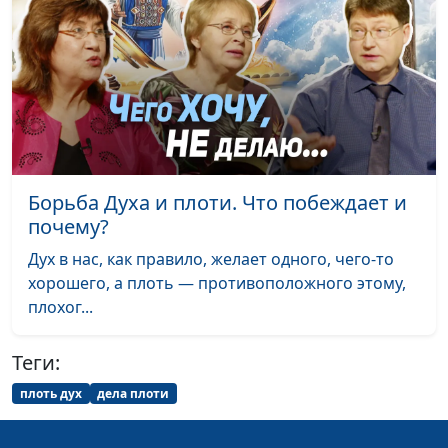
покаяние
священнослужитель
Какой день святой?
Андрей Качалаба,
#60
(вторая часть)
священнослужитель
Какой день святой?
Андрей Качалаба,
#59
(первая часть)
священнослужитель
Конец света —
Андрей Качалаба,
#58
Борьба Духа и плоти. Что побеждает и
библейский взгляд
священнослужитель
почему?
Как реагировать на
Андрей Качалаба,
#57
Дух в нас, как правило, желает одного, чего-то
критику
священнослужитель
хорошего, а плоть — противоположного этому,
плохог...
Что нас ждёт в новом
Андрей Качалаба,
#56
году?
священнослужитель
Теги:
Кто придумал
Андрей Качалаба,
#55
плоть дух
дела плоти
Рождество?
священнослужитель
Кто счастливее всех и
Андрей Качалаба,
#54