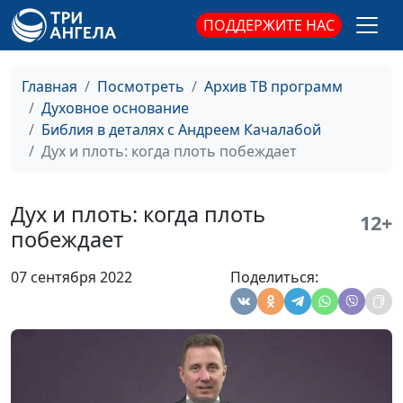
священнослужитель
ПОДДЕРЖИТЕ НАС
Почему мы лезем в
Андрей Качалаба,
#85
чужую жизнь?
священнослужитель
Главная
Посмотреть
Архив ТВ программ
Три способа услышать
Андрей Качалаба,
#84
Духовное основание
голос Бога в своей
священнослужитель
Библия в деталях с Андреем Качалабой
жизни
Дух и плоть: когда плоть побеждает
Слышит ли Бог
Андрей Качалаба,
#83
молитвы людей?
священнослужитель
Дух и плоть: когда плоть
12+
побеждает
Пожелания на Новый
Андрей Качалаба,
#82
год
священнослужитель
07 сентября 2022
Поделиться:
Хвастовство и
Андрей Качалаба,
#81
похвальба:
священнослужитель
нехристианский
характер
Про знания
Андрей Качалаба,
#80