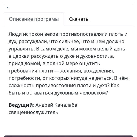
А ты готов к
Андрей Качалаба,
#73
пришествию Иисуса
священнослужитель
Описание програмы
Скачать
Христа?
Люди испокон веков противопоставляли плоть и
Что видел Моисей на
Андрей Качалаба,
#72
дух, рассуждали, что сильнее, что и чем должно
горе Синай?
священнослужитель
управлять. В самом деле, мы можем целый день
в церкви рассуждать о духе и духовности, а,
Высшая степень
Андрей Качалаба,
#71
придя домой, в полной мере ощутить
неблагодарности
священнослужитель
требования плоти — желания, вожделения,
Сила добрых дел
Андрей Качалаба,
#70
потребности, от которых никуда не деться. В чём
священнослужитель
сложность противостояния плоти и духа? Как
быть и оставаться духовным человеком?
Стыдно ли быть
Андрей Качалаба,
#69
верующим?
священнослужитель
Ведущий
: Андрей Качалаба,
священнослужитель
Горе, беда и слёзы:
Андрей Качалаба,
#68
почему люди плачут?
священнослужитель
Успех по-Божьи и успех
Андрей Качалаба,
#67