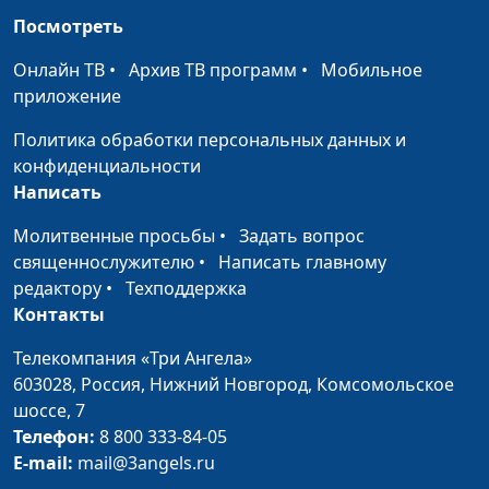
как таким стать?
священнослужитель
Посмотреть
Что общего у Красной
Андрей Качалаба,
#53
Онлайн ТВ
•
Архив ТВ программ
•
Мобильное
книги и Божьей Книги
священнослужитель
приложение
жизни?
Политика обработки персональных данных и
Жить, чтобы покупать?
Андрей Качалаба,
#52
конфиденциальности
священнослужитель
Написать
Любостяжание: почему
Андрей Качалаба,
#51
Молитвенные просьбы
•
Задать вопрос
не надо гнаться за
священнослужитель
священнослужителю
•
Написать главному
скидками?
редактору
•
Техподдержка
Контакты
Может ли Бог
Андрей Качалаба,
#50
обижаться?
священнослужитель
Телекомпания «Три Ангела»
603028,
Россия, Нижний Новгород,
Комсомольское
Исход из Египта:
Андрей Качалаба,
#49
шоссе, 7
золотой телец
священнослужитель
Телефон:
8 800 333-84-05
E-mail:
mail@3angels.ru
Клевета: как
Андрей Качалаба,
#48