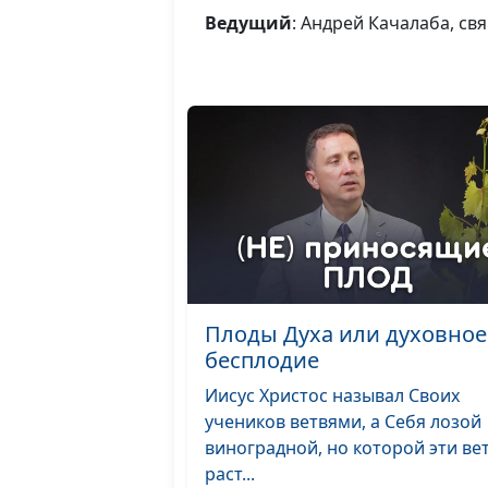
Ведущий
: Андрей Качалаба, с
Плоды Духа или духовное
бесплодие
Иисус Христос называл Своих
учеников ветвями, а Себя лозой
виноградной, но которой эти ве
раст...