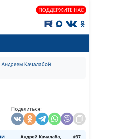
ПОДДЕРЖИТЕ НАС
Андрей Качалаба,
#41
ём
священнослужитель
а —
Андрей Качалаба,
#40
ов.
священнослужитель
с Андреем Качалабой
как
Андрей Качалаба,
#39
священнослужитель
огом
кий:
Поделиться:
Андрей Качалаба,
#38
священнослужитель
уса
ли
Андрей Качалаба,
#37