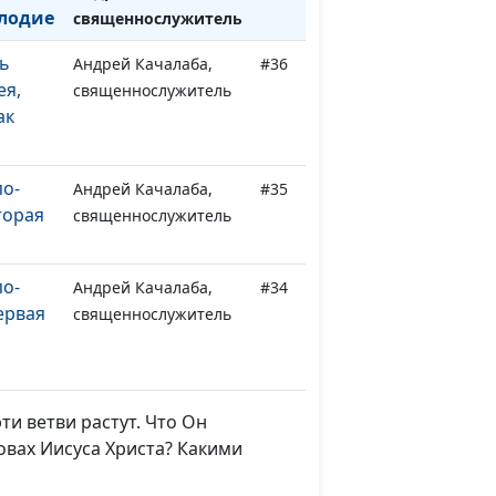
плодие
священнослужитель
ь
Андрей Качалаба,
#36
ея,
священнослужитель
ак
по-
Андрей Качалаба,
#35
торая
священнослужитель
по-
Андрей Качалаба,
#34
ервая
священнослужитель
исуса.
Андрей Качалаба,
#33
священнослужитель
ти ветви растут. Что Он
овах Иисуса Христа? Какими
довал
Андрей Качалаба,
#32
священнослужитель