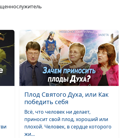
вященнослужитель
Победители и
побежденные. 
выбор?
Христос воскрес
праздновать па
Библии?
Божьи чудеса 
чудеса сатаны?
Предательство
как и почему?
Плод Святого Духа, или Как
победить себя
Почему Бог мо
(вторая часть)
Всё, что человек ни делает,
приносит свой плод, хороший или
Почему Бог мо
тви
плохой. Человек, в сердце которого
(первая часть)
жи...