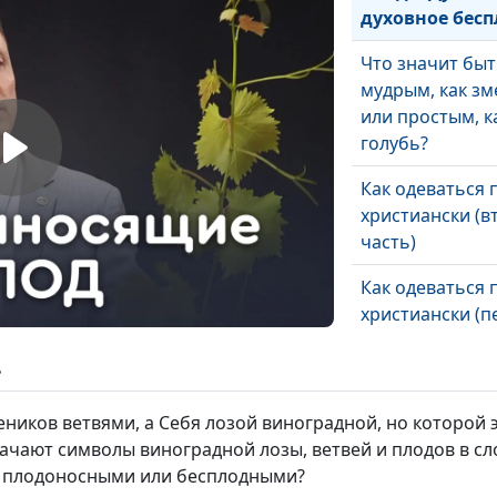
духовное бес
Что значит быт
мудрым, как зм
или простым, к
голубь?
Как одеваться 
христиански (в
часть)
Как одеваться 
христиански (п
часть)
ь
Закхей нашёл И
А ты?
ников ветвями, а Себя лозой виноградной, но которой э
ачают символы виноградной лозы, ветвей и плодов в сл
О чём пропове
— плодоносными или бесплодными?
апостол Павел?