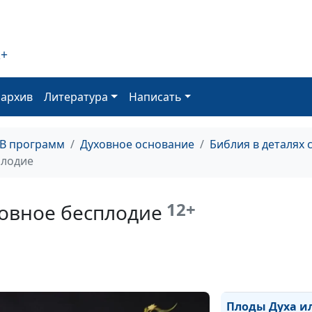
человека
Распутство и
2+
благодать. В ч
связь?
оархив
Литература
Написать
Ученики Христ
ловцы человек
Спасать, а не
ТВ программ
Духовное основание
Библия в деталях 
втягивать
плодие
Ты мне, я Тебе: 
нельзя строить
12+
ховное бесплодие
отношения с Б
Иуда искариотс
предатель в
окружении Иис
Плоды Духа и