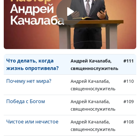
душа
священнослужитель
Не спеши, но не
Андрей Качалаба,
#113
опоздай
священнослужитель
Правильная Пасха: о
Андрей Качалаба,
#112
чём этот празник?
священнослужитель
Что делать, когда
Андрей Качалаба,
#111
жизнь опротивела?
священнослужитель
Почему нет мира?
Андрей Качалаба,
#110
священнослужитель
Победа с Богом
Андрей Качалаба,
#109
священнослужитель
Чистое или нечистое
Андрей Качалаба,
#108
священнослужитель