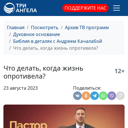
священнослужитель
ПОДДЕРЖИТЕ НАС
Страдания не по плану
Андрей Качалаба,
#120
священнослужитель
Главная
Посмотреть
Архив ТВ программ
Духовное основание
Бесполезные святыни
Андрей Качалаба,
#119
Библия в деталях с Андреем Качалабой
священнослужитель
Что делать, когда жизнь опротивела?
Сила Божьего слова
Андрей Качалаба,
#118
священнослужитель
Что делать, когда жизнь
12+
Я не грешу. Жизнь
Андрей Качалаба,
#117
опротивела?
христианина
священнослужитель
23 августа 2023
Поделиться:
Когда кажется, что
Андрей Качалаба,
#116
выхода нет
священнослужитель
Когда ты ни кому не
Андрей Качалаба,
#115
нужен
священнослужитель
Чистые руки. Грязная
Андрей Качалаба,
#114