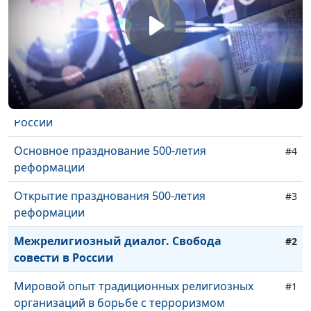
Презентация аудиоверсии Библии в
#8
современном русском переводе
Национальная Духовная Трапеза, 2021
#7
Межрелигиозный диалог. С молитвой о
#6
России
Основное празднование 500-летия
#4
реформации
Открытие празднования 500-летия
#3
реформации
Межрелигиозный диалог. Свобода
#2
совести в России
Мировой опыт традиционных религиозных
#1
организаций в борьбе с терроризмом