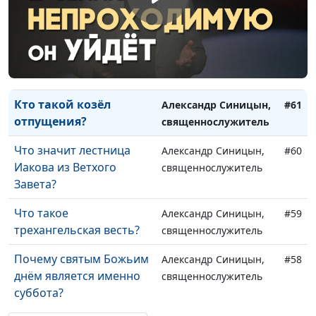
запрещает есть
священнослужитель
свинину?
Кто такой Мелхиседек?
Александр Синицын,
#62
священнослужитель
Кто такой козёл
Александр Синицын,
#61
отпущения?
священнослужитель
Что значит лестница
Александр Синицын,
#60
Иакова из Ветхого
священнослужитель
Завета?
Что такое
Александр Синицын,
#59
трехангельская весть?
священнослужитель
Почему святым Божьим
Александр Синицын,
#58
днём является именно
священнослужитель
суббота?