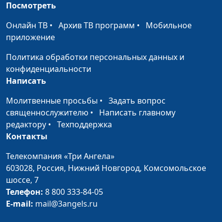
Посмотреть
Зачем Моисею нужно
Александр Синицын,
#46
было выводить евреев
священнослужитель
Онлайн ТВ
•
Архив ТВ программ
•
Мобильное
из Египта?
приложение
Правда ли, что
Александр Синицын,
#45
Политика обработки персональных данных и
верующему не стоит
священнослужитель
конфиденциальности
привязываться к
Написать
земной жизни?
Молитвенные просьбы
•
Задать вопрос
Что такое скиния?
Александр Синицын,
#44
священнослужителю
•
Написать главному
Зачем она была нужна?
священнослужитель
редактору
•
Техподдержка
Контакты
Нужно ли знать Библию
Александр Синицын,
#43
досконально?
священнослужитель
Телекомпания «Три Ангела»
603028,
Россия, Нижний Новгород,
Комсомольское
Почему даже у
Александр Синицын,
#42
шоссе, 7
верующих есть
священнослужитель
Телефон:
8 800 333-84-05
проблемы?
E-mail:
mail@3angels.ru
Что такое крещение?
Александр Синицын,
#41