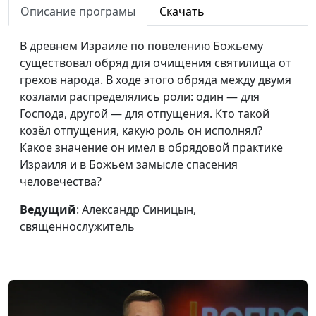
Кто написал Библию?
Александр Синицын,
#57
Описание програмы
Скачать
священнослужитель
В древнем Израиле по повелению Божьему
Что делать, если я вдруг
Александр Синицын,
#56
существовал обряд для очищения святилища от
начал сомневаться в
священнослужитель
грехов народа. В ходе этого обряда между двумя
существовании Бога?
козлами распределялись роли: один — для
Господа, другой — для отпущения. Кто такой
Как справиться с
Александр Синицын,
#55
козёл отпущения, какую роль он исполнял?
грехом просмотра
священнослужитель
Какое значение он имел в обрядовой практике
порнографии?
Израиля и в Божьем замысле спасения
В церкви меня обидели.
Александр Синицын,
#54
человечества?
Могу ли я туда не
священнослужитель
Ведущий
: Александр Синицын,
ходить?
священнослужитель
Спасётся ли человек,
Александр Синицын,
#53
который не слышал
священнослужитель
евангельскую весть?
Обязан ли христианин
Александр Синицын,
#52