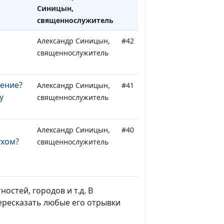
Синицын,
священнослужитель
Александр Синицын,
#42
священнослужитель
щение?
Александр Синицын,
#41
у
священнослужитель
Александр Синицын,
#40
ухом?
священнослужитель
слеп
Александр Синицын,
#39
Богом?
священнослужитель
стей, городов и т.д. В
грех?
Александр Синицын,
#38
ересказать любые его отрывки
священнослужитель