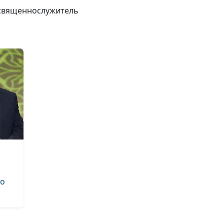
Откуда взялись
 священнослужитель
заповедей?
Имеет ли значе
какой день
праздновать
Рождество?
Встречаться с
человеком, не
разделяющим 
веру — грех?
Духовное или
физическое зд
— что важнее?
то
Для чего нужно
причастие?