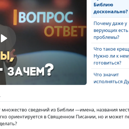
Библию
досконально?
Почему даже у
верующих есть
проблемы?
Что такое кре
Нужно ли к нем
готовиться?
Что значит
исполняться Д
Почему Савл о
ь
при встрече с 
множество сведений из Библии —имена, названия местно
Обижаться это 
егко ориентируется в Священном Писании, но и может п
делать?