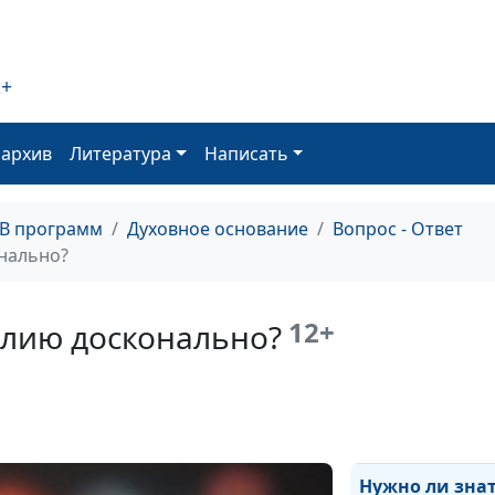
не только Библ
и другие книги?
2+
Наказывает ли 
людей за грехи
оархив
Литература
Написать
Зачем Моисею
было выводить
из Египта?
ТВ программ
Духовное основание
Вопрос - Ответ
нально?
Правда ли, что
верующему не 
привязываться
12+
блию досконально?
земной жизни?
Что такое скин
Зачем она был
нужна?
Нужно ли зна