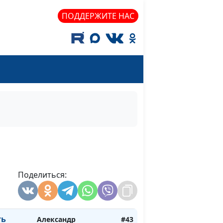
ию, но
ПОДДЕРЖИТЕ НАС
Бог
Александр Синицын,
#47
?
священнослужитель
 нужно
Александр Синицын,
#46
 евреев
священнослужитель
Александр Синицын,
#45
стоит
священнослужитель
 к
ия?
Поделиться:
Александр Синицын,
#44
а
священнослужитель
ть
Александр
#43