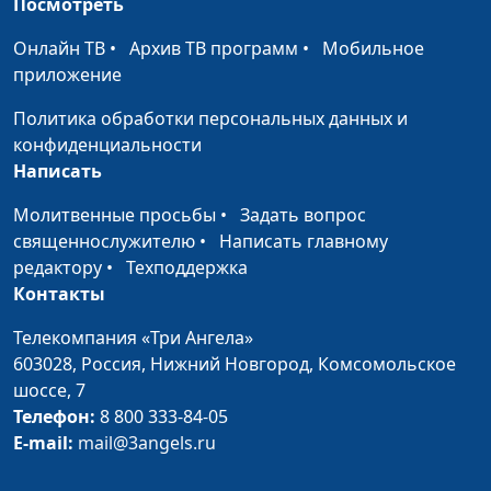
Посмотреть
Как восстановить
Александр Сахаров,
#12
Онлайн ТВ
•
Архив ТВ программ
•
Мобильное
свою личность
священнослужитель,
приложение
после расставания с
консультант по семейным
абьюзером?
Политика обработки персональных данных и
взаимоотношениям
конфиденциальности
Почему так сложно
Александр Сахаров,
#11
Написать
уйти от абьюзера?
священнослужитель,
Молитвенные просьбы
•
Задать вопрос
консультант по семейным
священнослужителю
•
Написать главному
взаимоотношениям
редактору
•
Техподдержка
Абьюзинг: как
Александр Сахаров,
#10
Контакты
выключить эмоции
священнослужитель,
Телекомпания «Три Ангела»
и включить разум
консультант по семейным
603028,
Россия, Нижний Новгород,
Комсомольское
взаимоотношениям
шоссе, 7
Как восстановиться
Александр Сахаров,
#9
Телефон:
8 800 333-84-05
после абьюзивных
священнослужитель,
E-mail:
mail@3angels.ru
отношений?
консультант по семейным
взаимоотношениям