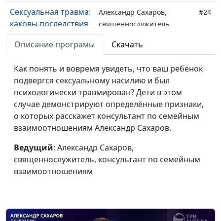
Сексуальная травма:
Александр Сахаров,
#24
каковы последствия
священнослужитель,
консультант по семейным
Описание програмы
Скачать
взаимоотношениям
Почему мы не
Как понять и вовремя увидеть, что ваш ребёнок
Александр Сахаров,
#23
помним
подвергся сексуальному насилию и был
священнослужитель,
психологическую
психологически травмирован? Дети в этом
консультант по семейным
травму?
случае демонстрируют определённые признаки,
взаимоотношениям
о которых расскажет консультант по семейным
Как не нужно
Александр Сахаров,
#22
взаимоотношениям Александр Сахаров.
справляться с
священнослужитель,
психологической
Ведущий
: Александр Сахаров,
консультант по семейным
травмой?
священнослужитель, консультант по семейным
взаимоотношениям
взаимоотношениям
Как понять, что у
Александр Сахаров,
#21
вас ПТСР?
священнослужитель,
консультант по семейным
взаимоотношениям