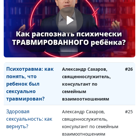
ребенка от
священнослужитель,
сексуального
консультант по семейным
насилия?
взаимоотношениям
Как защитить
Александр Сахаров,
#27
ребенка от
священнослужитель,
психологической
консультант по семейным
травмы?
взаимоотношениям
Психотравма: как
Александр Сахаров,
#26
понять, что
священнослужитель,
ребенок был
консультант по
сексуально
семейным
травмирован?
взаимоотношениям
Здоровая
Александр Сахаров,
#25
сексуальность: как
священнослужитель,
вернуть?
консультант по семейным
взаимоотношениям