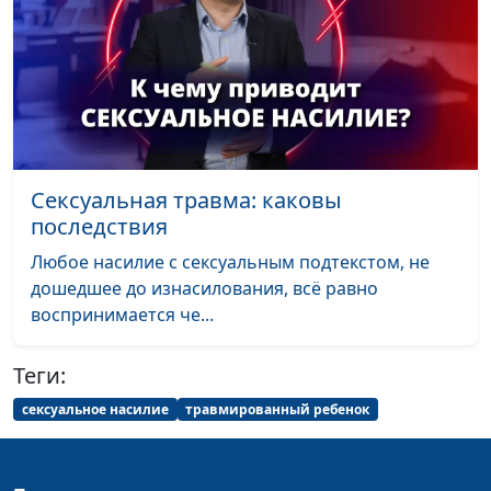
Идеальный брак по
Александр Сахаров,
#16
библейским
священнослужитель,
принципам
консультант по семейным
взаимоотношениям
10 признаков
Александр Сахаров,
#15
абьюзера
священнослужитель,
Сексуальная травма: каковы
консультант по семейным
последствия
взаимоотношениям
Любое насилие с сексуальным подтекстом, не
Можно ли спасти
Александр Сахаров,
#14
дошедшее до изнасилования, всё равно
отношения с
священнослужитель,
воспринимается че...
абьюзером?
консультант по семейным
взаимоотношениям
Теги:
Как оправдывают
Александр Сахаров,
#13
сексуальное насилие
травмированный ребенок
насилие Библией?
священнослужитель,
консультант по семейным
взаимоотношениям