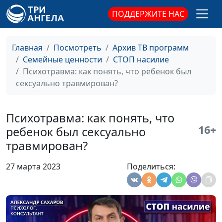
исцелении
консультант по семейным
ПОДДЕРЖИТЕ НАС
психотравмы?
взаимоотношениям
Как восстановить
Александр Сахаров,
#31
Главная
Посмотреть
Архив ТВ программ
своё
священнослужитель,
Семейные ценности
СТОП насилие
эмоциональное
консультант по семейным
Психотравма: как понять, что ребенок был
здоровье?
взаимоотношениям
сексуально травмирован?
Как восстановиться
Александр Сахаров,
#30
после психотравмы?
священнослужитель,
Психотравма: как понять, что
консультант по семейным
16+
ребенок был сексуально
взаимоотношениям
травмирован?
Как помочь
Александр Сахаров,
#29
взрослому человеку
священнослужитель,
27 марта 2023
Поделиться:
пережить
консультант по семейным
психологическую
взаимоотношениям
травму?
Можно ли защитить
Александр Сахаров,
#28