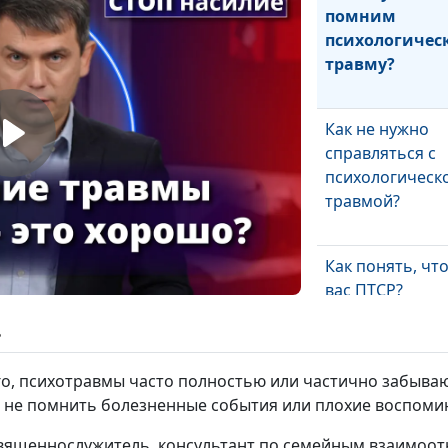
помним
психологичес
травму?
Как не нужно
справляться с
психологическ
травмой?
Как понять, что
вас ПТСР?
ь
, психотравмы часто полностью или частично забывают
Как человек
а не помнить болезненные события или плохие воспом
реагирует на
 священнослужитель, консультант по семейным взаимо