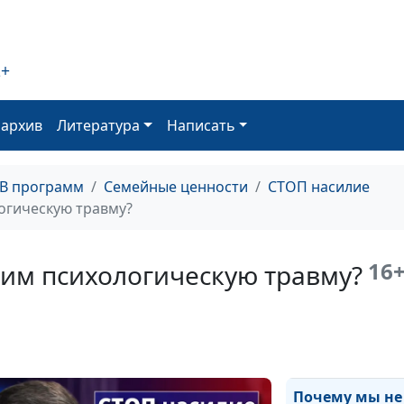
Психотравма: к
понять, что
2+
ребенок был
сексуально
травмирован?
оархив
Литература
Написать
Здоровая
сексуальность: 
ТВ программ
Семейные ценности
СТОП насилие
вернуть?
огическую травму?
16
им психологическую травму?
Сексуальная
травма: каковы
последствия
Почему мы не