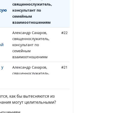
священнослужитель,
кую
консультант по
семейным
взаимоотношениям
Александр Сахаров,
#22
священнослужитель,
ой
консультант по
семейным
взаимоотношениям
 у
Александр Сахаров,
#21
священнослужитель,
консультант по
семейным
взаимоотношениям
ся, как бы вытесняются из
Александр Сахаров,
#20
инания могут целительными?
священнослужитель,
отношениям