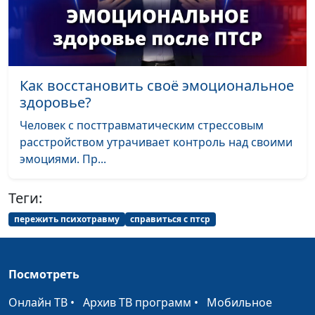
3 этапа отношений
Александр Сахаров,
#5
с абьюзером
священнослужитель,
консультант по семейным
взаимоотношениям
Как восстановить своё эмоциональное
Как уйти от
Александр Сахаров,
#4
здоровье?
абьюзера
священнослужитель,
безболезненно?
консультант по семейным
Человек с посттравматическим стрессовым
взаимоотношениям
расстройством утрачивает контроль над своими
эмоциями. Пр...
Где найти силы уйти
Александр Сахаров,
#3
от абьюзера?
священнослужитель,
Теги:
консультант по семейным
взаимоотношениям
пережить психотравму
справиться с птср
Как срочно уйти от
Александр Сахаров,
#2
абьюзера?
священнослужитель,
Посмотреть
консультант по семейным
взаимоотношениям
Онлайн ТВ
•
Архив ТВ программ
•
Мобильное