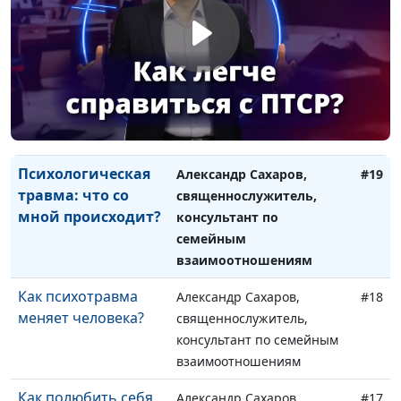
консультант по семейным
взаимоотношениям
Как человек
Александр Сахаров,
#20
реагирует на
священнослужитель,
травму?
консультант по семейным
взаимоотношениям
Психологическая
Александр Сахаров,
#19
травма: что со
священнослужитель,
мной происходит?
консультант по
семейным
взаимоотношениям
Как психотравма
Александр Сахаров,
#18
меняет человека?
священнослужитель,
консультант по семейным
взаимоотношениям
Как полюбить себя
Александр Сахаров,
#17