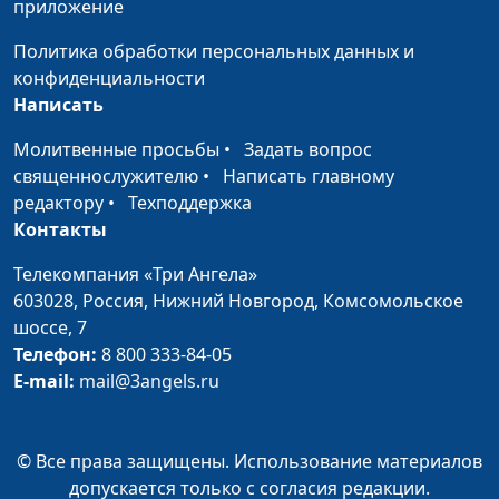
приложение
Как понять, что мой
Александр Сахаров,
#1
муж абьюзер?
священнослужитель,
Политика обработки персональных данных и
консультант по семейным
конфиденциальности
взаимоотношениям
Написать
Молитвенные просьбы
•
Задать вопрос
священнослужителю
•
Написать главному
редактору
•
Техподдержка
Контакты
Телекомпания «Три Ангела»
603028,
Россия, Нижний Новгород,
Комсомольское
шоссе, 7
Телефон:
8 800 333-84-05
E-mail:
mail@3angels.ru
© Все права защищены. Использование материалов
допускается только с согласия редакции.