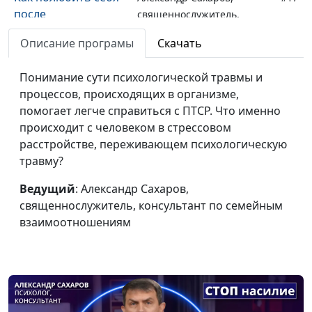
после
священнослужитель,
травмирующих
консультант по семейным
Описание програмы
Скачать
отношений?
взаимоотношениям
Идеальный брак по
Понимание сути психологической травмы и
Александр Сахаров,
#16
библейским
процессов, происходящих в организме,
священнослужитель,
принципам
помогает легче справиться с ПТСР. Что именно
консультант по семейным
происходит с человеком в стрессовом
взаимоотношениям
расстройстве, переживающем психологическую
10 признаков
Александр Сахаров,
#15
травму?
абьюзера
священнослужитель,
Ведущий
: Александр Сахаров,
консультант по семейным
священнослужитель, консультант по семейным
взаимоотношениям
взаимоотношениям
Можно ли спасти
Александр Сахаров,
#14
отношения с
священнослужитель,
абьюзером?
консультант по семейным
взаимоотношениям
Как оправдывают