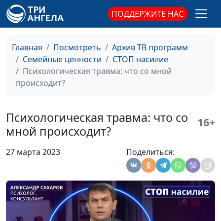
вернуть?
консультант по семейным
ПОДДЕРЖИТЕ НАС
взаимоотношениям
Сексуальная
Александр Сахаров,
#24
Главная
Посмотреть
Архив ТВ программ
травма: каковы
священнослужитель,
Семейные ценности
СТОП насилие
последствия
консультант по семейным
Психологическая травма: что со мной
взаимоотношениям
происходит?
Почему мы не
Александр Сахаров,
#23
помним
священнослужитель,
Психологическая травма: что со
психологическую
консультант по семейным
16+
мной происходит?
травму?
взаимоотношениям
Как не нужно
Александр Сахаров,
#22
27 марта 2023
Поделиться:
справляться с
священнослужитель,
психологической
консультант по семейным
травмой?
взаимоотношениям
Как понять, что у
Александр Сахаров,
#21
вас ПТСР?
священнослужитель,