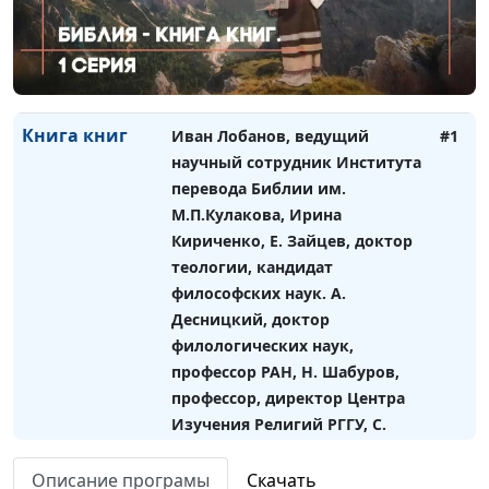
Маневич, переводчик, ведущий
научный сотрудник РБО, Р.
Волкославский, доктор
богословия, Н. Гузов
Книга книг
Иван Лобанов, ведущий
#1
научный сотрудник Института
перевода Библии им.
М.П.Кулакова, Ирина
Кириченко, Е. Зайцев, доктор
теологии, кандидат
философских наук. А.
Десницкий, доктор
филологических наук,
профессор РАН, Н. Шабуров,
профессор, директор Центра
Изучения Религий РГГУ, С.
Ряховский, Начальствующий
Епископ Российского
Описание програмы
Скачать