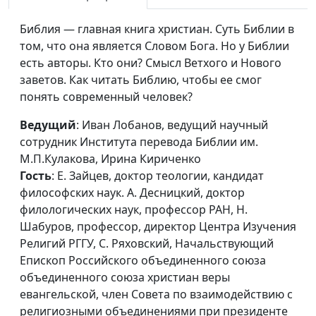
объединенного союза
объединенного союза
Библия — главная книга христиан. Суть Библии в
христиан веры евангельской,
том, что она является Словом Бога. Но у Библии
член Совета по
есть авторы. Кто они? Смысл Ветхого и Нового
взаимодействию с
заветов. Как читать Библию, чтобы ее смог
религиозными
понять современный человек?
объединениями при
Ведущий
: Иван Лобанов, ведущий научный
президенте РФ, Н. Гузов
сотрудник Института перевода Библии им.
М.П.Кулакова, Ирина Кириченко
Гость
: Е. Зайцев, доктор теологии, кандидат
философских наук. А. Десницкий, доктор
филологических наук, профессор РАН, Н.
Шабуров, профессор, директор Центра Изучения
Религий РГГУ, С. Ряховский, Начальствующий
Епископ Российского объединенного союза
объединенного союза христиан веры
евангельской, член Совета по взаимодействию с
религиозными объединениями при президенте