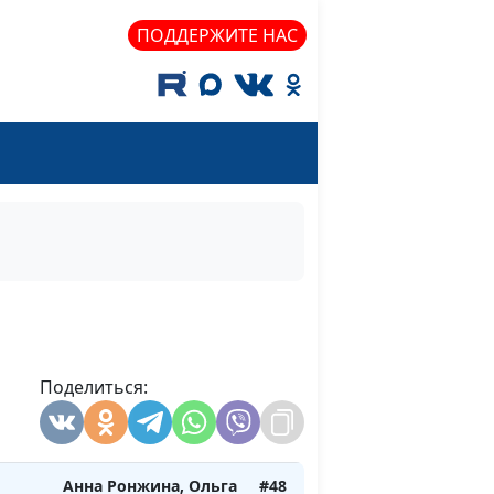
Екатерина Львова,
Екатерина Петреева,
ПОДДЕРЖИТЕ НАС
Ольга Ворожцова,
Татьяна Тимонина
тям
Анна Ронжина, Ольга
#50
Лебедева,
клинический психолог;
Екатерина Львова,
Екатерина Петреева,
Елена Митрофанова,
Татьяна Тимонина
Анна Ронжина, Ольга
#49
Ижогина, психолог;
Поделиться:
Юлия Лупашина,
Ольга Паршакова,
Светлана Быкова
Анна Ронжина, Ольга
#48