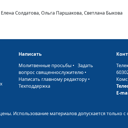
; Елена Солдатова, Ольга Паршакова, Светлана Быкова
Опять домашн
задания
Написать
Кон
•
Молитвенные просьбы
•
Задать
Теле
вопрос священнослужителю
•
6030
Мои личные
Написать главному редактору
•
Комс
границы
х
Техподдержка
Теле
E-ma
ены. Использование материалов допускается только с 