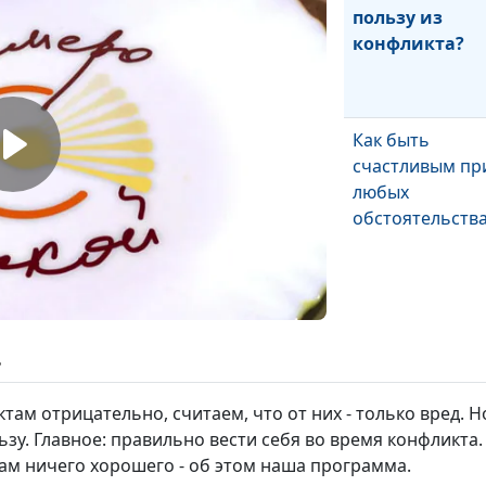
пользу из
конфликта?
Как быть
счастливым пр
любых
обстоятельства
ь
Основа счастл
брака
ам отрицательно, считаем, что от них - только вред. Н
у. Главное: правильно вести себя во время конфликта. К
нам ничего хорошего - об этом наша программа.