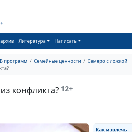
2+
Как помочь де
оархив
Литература
Написать
справиться с
чувствами
ТВ программ
Семейные ценности
Семеро с ложкой
кта?
12+
 из конфликта?
Как не быть
жертвой?
Как извлечь