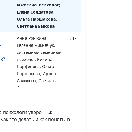
Ижогина, психолог;
Елена Солдатова,
Ольга Паршакова,
Светлана Быкова
Анна Ронжина,
#47
и
Евгения Чикивчук,
системный семейный
х?
психолог, Вилина
Парфенова, Ольга
Паршакова, Ирина
Садилова, Светлана
Доманская
ивого
Анна Ронжина,
#46
Евгения Чикивчук,
о психологи уверенны:
системный семейный
ак это делать и как понять, в
психолог, Галина
Агмалова, Ольга