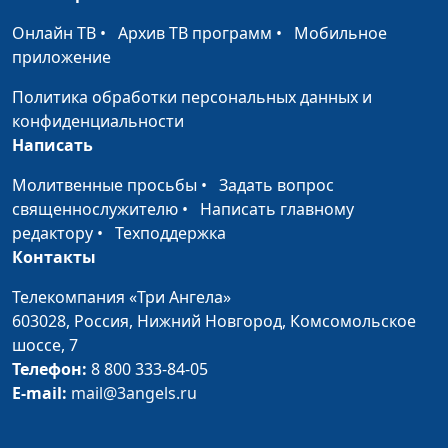
Онлайн ТВ
Чтобы дети
•
Архив ТВ программ
•
Мобильное
Анна Ронжина, Татьяна
#24
приложение
слышали и слушали
Сахарова, Ирина
Остапенко (кулинар),
Политика обработки персональных данных и
Татьяна Тимонина, Ольга
конфиденциальности
Паршакова, Катерина
Написать
Сажина
Молитвенные просьбы
•
Задать вопрос
Универсальная
Анна Ронжина, Татьяна
#23
священнослужителю
•
Написать главному
женщина
Сахарова, Мария
редактору
•
Техподдержка
Токмурзина (кулинар),
Контакты
Ирина Лобанова, Анна
Паузина, Елена
Телекомпания «Три Ангела»
Самойлова
603028,
Россия, Нижний Новгород,
Комсомольское
шоссе, 7
Ссора без
Анна Ронжина, Татьяна
#22
Телефон:
8 800 333-84-05
последствий
Сахарова, Нарине
E-mail:
mail@3angels.ru
Егиазарян (кулинар),
Анна Варенова, Татьяна