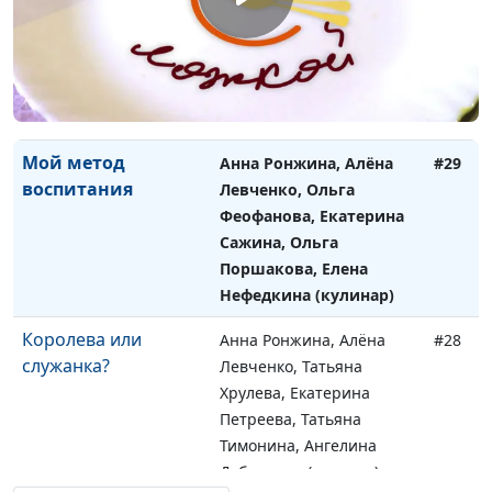
ли она хороша?
Левченко, Ирина
Лобанова, Елена
Самойлова, Светлана
Быкова, Ангелина
Дубровина (кулинар)
Мой метод
Анна Ронжина, Алёна
#29
воспитания
Левченко, Ольга
Феофанова, Екатерина
Сажина, Ольга
Поршакова, Елена
Нефедкина (кулинар)
Королева или
Анна Ронжина, Алёна
#28
служанка?
Левченко, Татьяна
Хрулева, Екатерина
Петреева, Татьяна
Тимонина, Ангелина
Дубровина (кулинар)