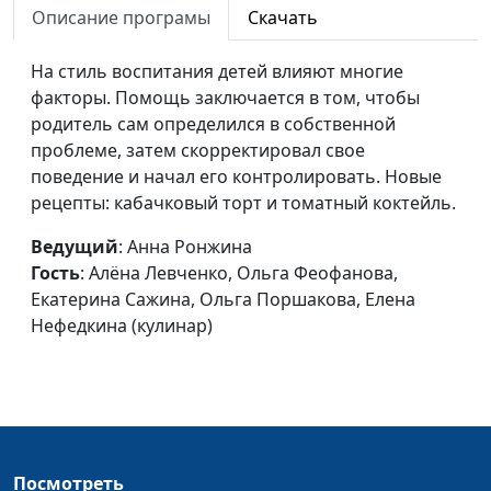
Описание програмы
Скачать
Иди вперед!
Анна Ронжина, Алёна
#27
Левченко, Екатерина
На стиль воспитания детей влияют многие
Плешакова, Екатерина
факторы. Помощь заключается в том, чтобы
Петреева, Татьяна
родитель сам определился в собственной
Тимонина, Ангелина
проблеме, затем скорректировал свое
Дубровина (кулинар)
поведение и начал его контролировать. Новые
Грубый ребенок
рецепты: кабачковый торт и томатный коктейль.
Анна Ронжина, Алёна
#26
Левченко, Ольга
Ведущий
: Анна Ронжина
Феофанова, Екатерина
Гость
: Алёна Левченко, Ольга Феофанова,
Сажина, Ольга
Екатерина Сажина, Ольга Поршакова, Елена
Поршакова, Елена
Нефедкина (кулинар)
Нефедкина (кулинар)
Что раздражает
Анна Ронжина, Татьяна
#25
мужчин
Сахарова, Анна Рыжова
(кулинар), Ирина
Лобанова, Анна Паузина,
Посмотреть
Елена Самойлова