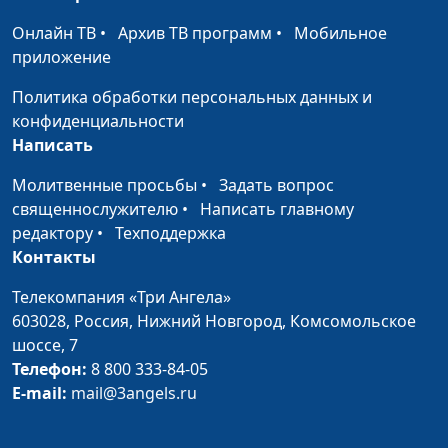
дети
Гончар (педагог
Онлайн ТВ
•
Архив ТВ программ
•
Мобильное
-психолог), Светлана
приложение
Лукашевич (кулинар),
Оксана Устинова, Ольга
Политика обработки персональных данных и
Соколова, Ольга
конфиденциальности
Турутина
Написать
Как быть в форме
Анна Ронжина, Анна
#9
Молитвенные просьбы
•
Задать вопрос
Мартынова, Екатерина
священнослужителю
•
Написать главному
Сажина, Галина
редактору
•
Техподдержка
Мещерякова, Ольга
Контакты
Феофанова, Татьяна
Телекомпания «Три Ангела»
Тимонина (кулинар)
603028,
Россия, Нижний Новгород,
Комсомольское
Турнир: отцы и дети
Анна Ронжина, Алина
#8
шоссе, 7
Гончар (психолог-
Телефон:
8 800 333-84-05
педагог), Юлия
E-mail:
mail@3angels.ru
Ключникова, Мария
Сапронова, Нарине