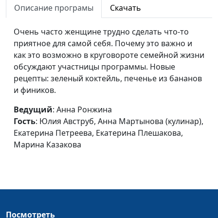
Описание програмы
Скачать
Физкультура в
Анна Ронжина, Анна
#12
жизни женщины
Мартынова (инструктор
Очень часто женщине трудно сделать что-то
здорового образа жизни
приятное для самой себя. Почему это важно и
с опытом работы в
как это возможно в круговороте семейной жизни
санаториях здорового
обсуждают участницы программы. Новые
образа жизни),Екатерина
рецепты: зеленый коктейль, печенье из бананов
Петреева(кулинар),
и фиников.
Галина Мещерякова,
Ольга Феофанова,
Ведущий
: Анна Ронжина
Татьяна Тимонина
Гость
: Юлия Авструб, Анна Мартынова (кулинар),
Екатерина Петреева, Екатерина Плешакова,
Воспитание до
Анна Ронжина, Ирина
#11
Марина Казакова
рождения
Остапенко, Людмила
Неровня, Елена
Баринова, Екатерина
Плешакова, Мария
Викторова (кулинар)
Неуправляемые
Посмотреть
Анна Ронжина, Алина
#10