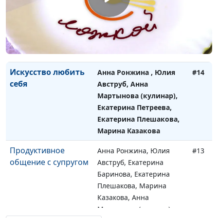
Барсукова, Елена
Нефедкина (кулинар),
Надежда Лапушкина,
Татьяна Тимонина,
Екатерина Петреева
Искусство любить
Анна Ронжина , Юлия
#14
себя
Авструб, Анна
Мартынова (кулинар),
Екатерина Петреева,
Екатерина Плешакова,
Марина Казакова
Продуктивное
Анна Ронжина, Юлия
#13
общение с супругом
Авструб, Екатерина
Баринова, Екатерина
Плешакова, Марина
Казакова, Анна
Мартынова (кулинар)