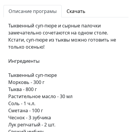
сырники с шоколадом
Солдатова
Описание програмы
Скачать
Фаршированный перец с
Елена
#8
чечевицей и батат с сыром
Солдатова
Тыквенный суп-пюре и сырные палочки
замечательно сочетаются на одном столе.
Какао со специями и финские
Елена
#7
Кстати, суп-пюре из тыквы можно готовить не
рождественские "звездочки"
Солдатова
только осенью!
Халуми на шпажках и цветная
Елена
#6
капуста с сыром
Солдатова
Ингредиенты
Пряный чай латте и печенье
Елена
#5
Тыквенный суп-пюре
«Рождественские трости»
Солдатова
Морковь - 300 г
Тыква - 800 г
Сырный и грибной супы за 30
Елена
#4
Растительное масло - 30 мл
минут
Солдатова
Соль - 1 ч.л.
Быстрый завтрак: ленивая
Елена
#3
Сметана - 100 г
овсянка и гранола
Солдатова
Чеснок - 3 зубчика
Лук репчатый - 2 шт.
Тосты с арахисовой пастой и
Елена
#2
Свежий имбирь