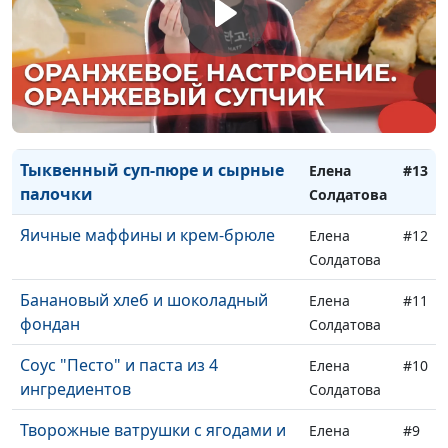
Сладкие и соленые блинчики
Елена
#15
Солдатова
Морковная запеканка и яблочные
Елена
#14
драники с корицей
Солдатова
Тыквенный суп-пюре и сырные
Елена
#13
палочки
Солдатова
Яичные маффины и крем-брюле
Елена
#12
Солдатова
Банановый хлеб и шоколадный
Елена
#11
фондан
Солдатова
Соус "Песто" и паста из 4
Елена
#10
ингредиентов
Солдатова
Творожные ватрушки с ягодами и
Елена
#9