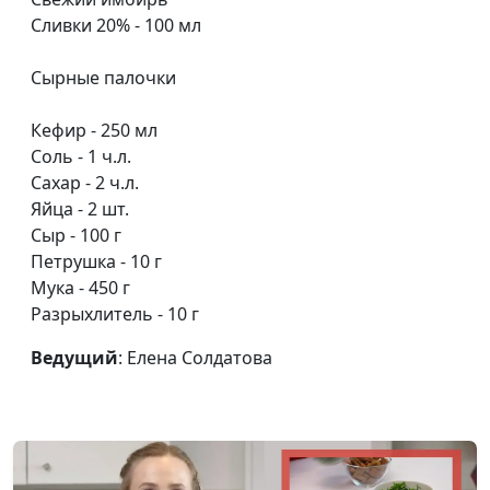
бананом, и с авокадо и яйцом
Солдатова
Сливки 20% - 100 мл
пашот
Сырные палочки
Булочки «Синнабон» и торт
Елена
#1
ленивый «Наполеон»
Солдатова
Кефир - 250 мл
Соль - 1 ч.л.
Сахар - 2 ч.л.
Яйца - 2 шт.
Сыр - 100 г
Петрушка - 10 г
Мука - 450 г
Разрыхлитель - 10 г
Ведущий
: Елена Солдатова