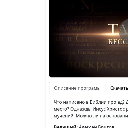
Описание програмы
Скачат
Что написано в Библии про ад? Д
место? Однажды Иисус Христос р
мучений. Можно ли на основани
Ведущий
: Алексей Бритов