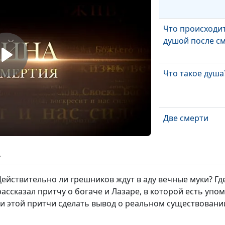
Что происходит
душой после с
Что такое душа
Две смерти
ь
Происхождени
смерти
ействительно ли грешников ждут в аду вечные муки? Где
ассказал притчу о богаче и Лазаре, в которой есть упо
и этой притчи сделать вывод о реальном существовани
Сотворение ми
эволюция?