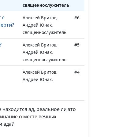
священнослужитель
 с
Алексей Бритов,
#6
мерти?
Андрей Юнак,
священнослужитель
?
Алексей Бритов,
#5
Андрей Юнак,
священнослужитель
Алексей Бритов,
#4
Андрей Юнак,
священнослужитель
е
Алексей Бритов,
#3
Андрей Юнак,
 находится ад, реальное ли это
священнослужитель
минание о месте вечных
и ада?
ра или
Алексей Бритов,
#2
Андрей Юнак,