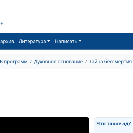
Спасение «по б
2+
оархив
Литература
Написать
Как обрести сп
ТВ программ
Духовное основание
Тайна бессмертия
Воскреснут ли
нечестивые?
Два воскресен
мертвых
Что такое ад?