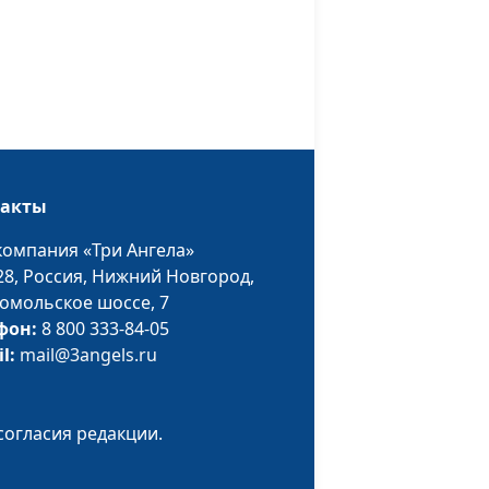
священнослужитель
 к
Дмитрий Булатов,
#32
Андрей Юнак,
священнослужитель
ог?
Дмитрий Булатов,
#31
Андрей Юнак,
такты
священнослужитель
компания «Три Ангела»
мерти?
Дмитрий Булатов,
#30
28,
Россия, Нижний Новгород,
Андрей Юнак,
омольское шоссе, 7
священнослужитель
фон:
8 800 333-84-05
а Бога
Дмитрий Булатов,
#29
il:
mail@3angels.ru
Андрей Юнак,
священнослужитель
согласия редакции.
Дмитрий Булатов,
#28
ертвых?
Андрей Юнак,