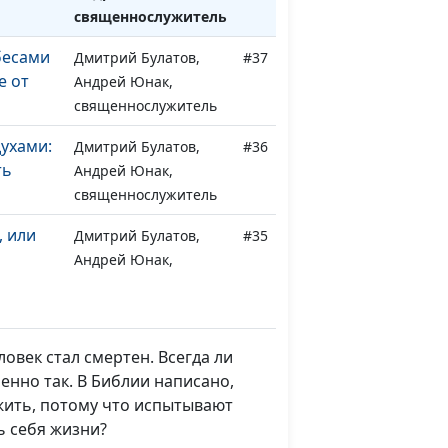
священнослужитель
бесами
Дмитрий Булатов,
#37
е от
Андрей Юнак,
священнослужитель
ухами:
Дмитрий Булатов,
#36
ть
Андрей Юнак,
священнослужитель
, или
Дмитрий Булатов,
#35
Андрей Юнак,
священнослужитель
смерти:
Дмитрий Булатов,
#34
ать
Андрей Юнак,
овек стал смертен. Всегда ли
священнослужитель
енно так. В Библии написано,
 жить, потому что испытывают
века в
Дмитрий Булатов,
#33
ь себя жизни?
Андрей Юнак,