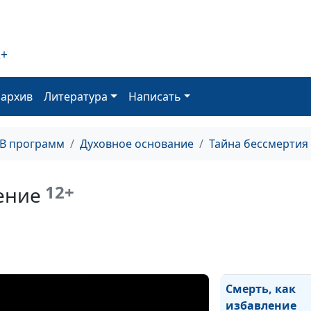
2+
оархив
Литература
Написать
ТВ программ
Духовное основание
Тайна бессмертия
12+
ение
Существует ли
загробный мир
Смерть, как
избавление