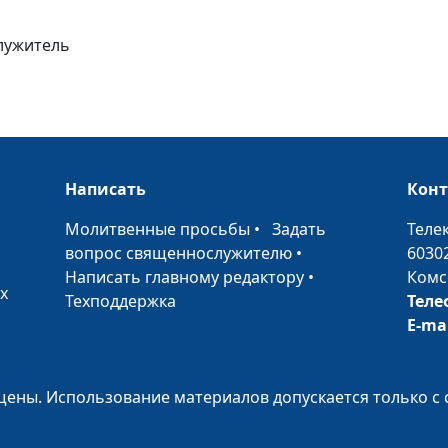
понимании
лужитель
Божья милость
грешникам
Кого спасает Б
Написать
Кон
•
Молитвенные просьбы
•
Задать
Теле
Как избежать с
вопрос священнослужителю
•
6030
Написать главному редактору
•
Комс
х
Техподдержка
Теле
Последняя битв
E-ma
и дьявола
ены. Использование материалов допускается только с 
Когда будет
воскресение м